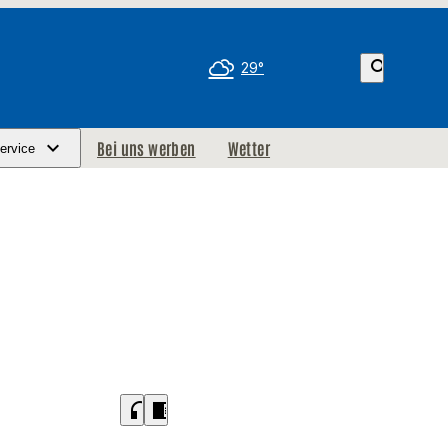
search
29°
Bei uns werben
Wetter
ervice
headphones
chrome_reader_mode