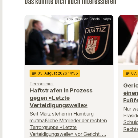
Das könnte Dich auch interessieren
Foto: Christian Charisius/dpa
notes
05
. August 2026 14:55
notes
07
.
Terrorismus
Geric
Haftstrafen in Prozess
einem
gegen «Letzte
Fußf
Verteidigungswelle»
Nur we
Seit März stehen in Hamburg
Präsid
mutmaßliche Mitglieder der rechten
Schuld
Terrorgruppe «Letzte
Rechts
Verteidigungswelle» vor Gericht. …