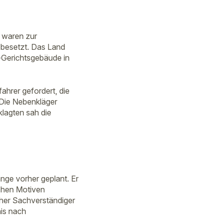
n waren zur
 besetzt. Das Land
-Gerichtsgebäude in
ahrer gefordert, die
 Die Nebenkläger
klagten sah die
nge vorher geplant. Er
ichen Motiven
cher Sachverständiger
nis nach