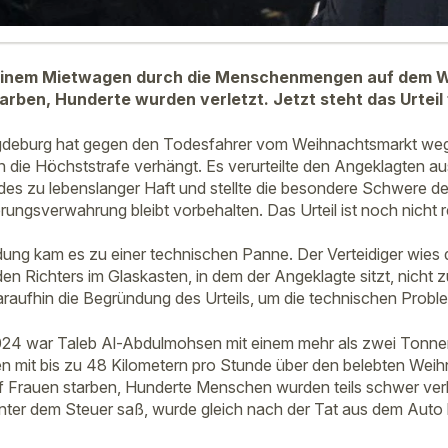
 einem Mietwagen durch die Menschenmengen auf dem 
rben, Hunderte wurden verletzt. Jetzt steht das Urteil 
gdeburg hat gegen den Todesfahrer vom Weihnachtsmarkt we
 die Höchststrafe verhängt. Es verurteilte den Angeklagten au
 zu lebenslanger Haft und stellte die besondere Schwere der
ngsverwahrung bleibt vorbehalten. Das Urteil ist noch nicht re
ng kam es zu einer technischen Panne. Der Verteidiger wies d
en Richters im Glaskasten, in dem der Angeklagte sitzt, nicht 
araufhin die Begründung des Urteils, um die technischen Probl
24 war Taleb Al-Abdulmohsen mit einem mehr als zwei Tonn
 mit bis zu 48 Kilometern pro Stunde über den belebten Weihn
f Frauen starben, Hunderte Menschen wurden teils schwer ver
inter dem Steuer saß, wurde gleich nach der Tat aus dem Aut