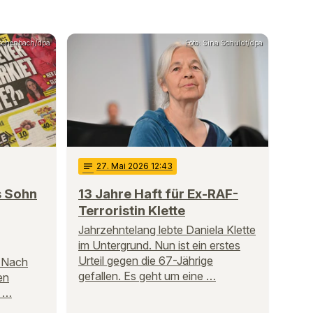
äschenbach/dpa
Foto: Sina Schuldt/dpa
notes
27
. Mai 2026 12:43
s Sohn
13 Jahre Haft für Ex-RAF-
Terroristin Klette
Jahrzehntelang lebte Daniela Klette
im Untergrund. Nun ist ein erstes
Urteil gegen die 67-Jährige
 Nach
gefallen. Es geht um eine …
en
s …