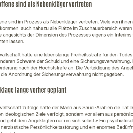
offene sind als Nebenkläger vertreten
ene sind im Prozess als Nebenkläger vertreten. Viele von ihne
ekommen, auch nahezu alle Plätze im Zuschauerbereich waren
 angesichts der Dimension des Prozesses eigens ein Interims
hten lassen.
ltschaft hatte eine lebenslange Freiheitsstrafe für den Todesf
sonderen Schwere der Schuld und eine Sicherungsverwahrung.
orderung nach der Höchststrafe an. Die Verteidigung des Ange
 die Anordnung der Sicherungsverwahrung nicht gegeben.
nklage lange vorher geplant
altschaft zufolge hatte der Mann aus Saudi-Arabien die Tat la
en ideologischen Ziele verfolgt, sondern vor allem aus persönl
und geht dem Angeklagten nur um sich selbst.» Ein psychiatris
narzisstische Persönlichkeitsstörung und ein enormes Bedürf