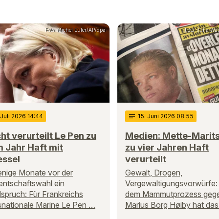
Foto: Michel Euler/AP/dpa
Foto: Julia W
 Juli 2026 14:44
notes
15
. Juni 2026 08:55
ht verurteilt Le Pen zu
Medien: Mette-Marit
 Jahr Haft mit
zu vier Jahren Haft
essel
verurteilt
nige Monate vor der
Gewalt, Drogen,
entschaftswahl ein
Vergewaltigungsvorwürfe:
spruch: Für Frankreichs
dem Mammutprozess geg
nationale Marine Le Pen …
Marius Borg Høiby hat da