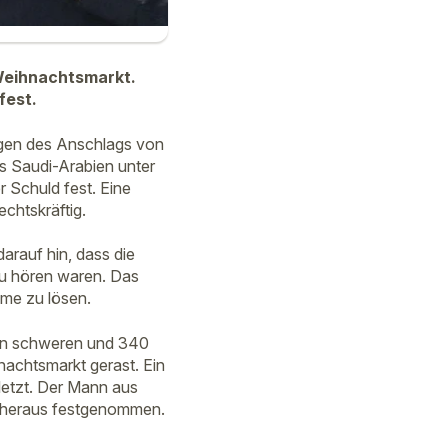
Weihnachtsmarkt.
fest.
gen des Anschlags von
s Saudi-Arabien unter
 Schuld fest. Eine
chtskräftig.
arauf hin, dass die
zu hören waren. Das
eme zu lösen.
en schweren und 340
achtsmarkt gerast. Ein
letzt. Der Mann aus
o heraus festgenommen.