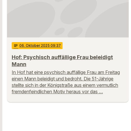
notes
06
. Oktober 2025 09:37
Hof: Psychisch auffällige Frau beleidigt
Mann
In Hof hat eine psychisch auffällige Frau am Freitag
einen Mann beleidigt und bedroht. Die 51-Jährige
stellte sich in der Königstraße aus einem vermutlich
fremdenfeindlichen Motiv heraus vor das …