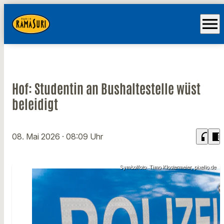
menu
Hof: Studentin an Bushaltestelle wüst
beleidigt
headphones
chrome_reader_mode
08. Mai 2026
· 08:09 Uhr
Symbolfoto: Timo Klostermeier, pixelio.de