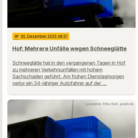
notes
30
. Dezember 2025 08:51
Hof: Mehrere Unfälle wegen Schneeglätte
Schneeglätte hat in den vergangenen Tagen in Hof
zu mehreren Verkehrsunfällen mit hohem
Sachschaden geführt. Am frühen Dienstagmorgen
verlor ein 34-jähriger Autofahrer auf der …
Symbolfoto: Petra Bork, pixelio.de