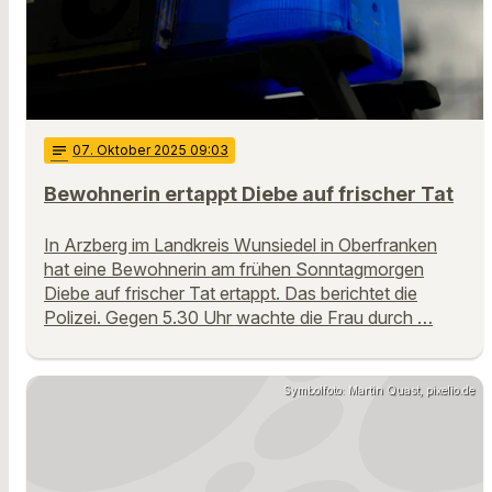
notes
07
. Oktober 2025 09:03
Bewohnerin ertappt Diebe auf frischer Tat
In Arzberg im Landkreis Wunsiedel in Oberfranken
hat eine Bewohnerin am frühen Sonntagmorgen
Diebe auf frischer Tat ertappt. Das berichtet die
Polizei. Gegen 5.30 Uhr wachte die Frau durch …
Symbolfoto: Martin Quast, pixelio.de