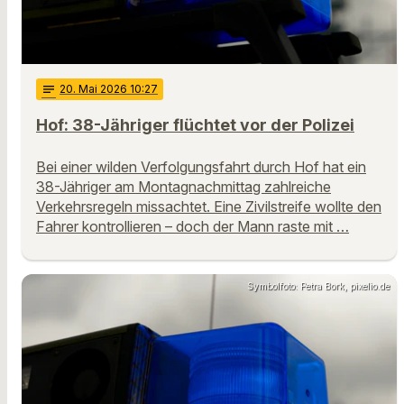
notes
20
. Mai 2026 10:27
Hof: 38-Jähriger flüchtet vor der Polizei
Bei einer wilden Verfolgungsfahrt durch Hof hat ein
38-Jähriger am Montagnachmittag zahlreiche
Verkehrsregeln missachtet. Eine Zivilstreife wollte den
Fahrer kontrollieren – doch der Mann raste mit …
Symbolfoto: Petra Bork, pixelio.de