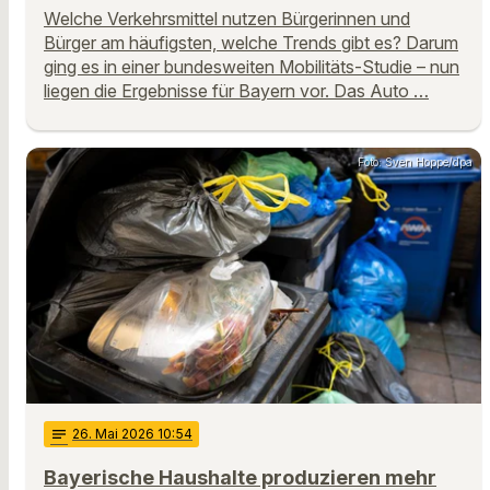
Welche Verkehrsmittel nutzen Bürgerinnen und
Bürger am häufigsten, welche Trends gibt es? Darum
ging es in einer bundesweiten Mobilitäts-Studie – nun
liegen die Ergebnisse für Bayern vor. Das Auto …
Foto: Sven Hoppe/dpa
notes
26
. Mai 2026 10:54
Bayerische Haushalte produzieren mehr