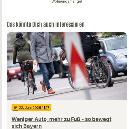
Wohnungsmangel
Das könnte Dich auch interessieren
Symbolfoto: Sven Hoppe/dpa
notes
22
. Juni 2026 11:17
Weniger Auto, mehr zu Fuß - so bewegt
sich Bayern