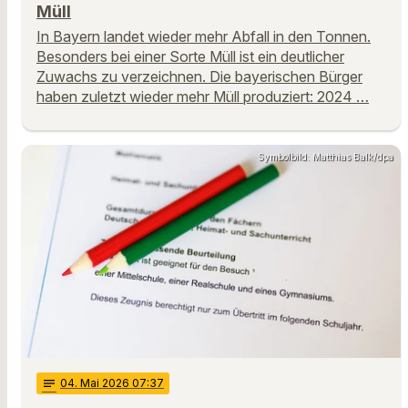
Müll
In Bayern landet wieder mehr Abfall in den Tonnen.
Besonders bei einer Sorte Müll ist ein deutlicher
Zuwachs zu verzeichnen. Die bayerischen Bürger
haben zuletzt wieder mehr Müll produziert: 2024 …
Symbolbild: Matthias Balk/dpa
notes
04
. Mai 2026 07:37