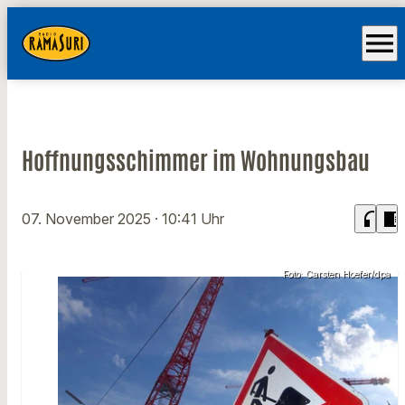
menu
Hoffnungsschimmer im Wohnungsbau
headphones
chrome_reader_mode
07. November 2025
· 10:41 Uhr
Foto: Carsten Hoefer/dpa