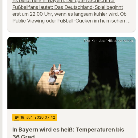
Es bleibt heiß in Bayern. Die gute Nachricht für
Fußballfans lautet: Das Deutschland-Spiel beginnt
erst um 22.00 Uhr, wenn es langsam kühler wird. Ob
Public Viewing oder Fußball-Gucken im heimischen …
Foto: Karl-Josef Hildenbrand/dpa
notes
18
. Juni 2026 07:42
In Bayern wird es heiß: Temperaturen bis
36 Grad