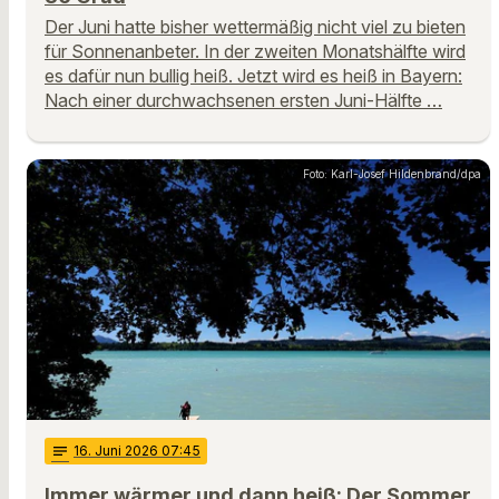
Der Juni hatte bisher wettermäßig nicht viel zu bieten
für Sonnenanbeter. In der zweiten Monatshälfte wird
es dafür nun bullig heiß. Jetzt wird es heiß in Bayern:
Nach einer durchwachsenen ersten Juni-Hälfte …
Foto: Karl-Josef Hildenbrand/dpa
notes
16
. Juni 2026 07:45
Immer wärmer und dann heiß: Der Sommer