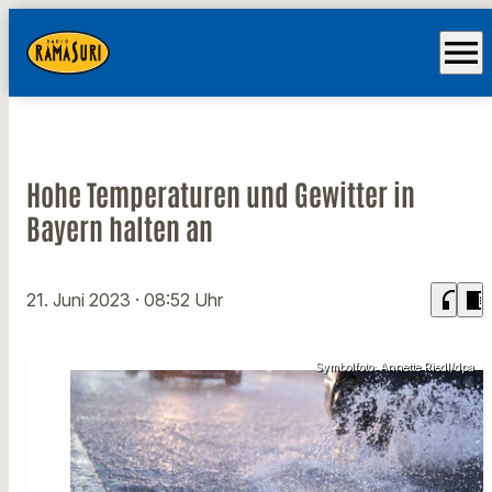
menu
Hohe Temperaturen und Gewitter in
Bayern halten an
headphones
chrome_reader_mode
21. Juni 2023
· 08:52 Uhr
Symbolfoto: Annette Riedl/dpa