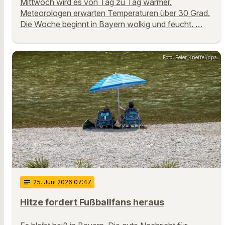
Mittwoch wird es von Tag zu Tag wärmer.
Meteorologen erwarten Temperaturen über 30 Grad.
Die Woche beginnt in Bayern wolkig und feucht. …
Foto: Peter Kneffel/dpa
notes
25
. Juni 2026 07:47
Hitze fordert Fußballfans heraus