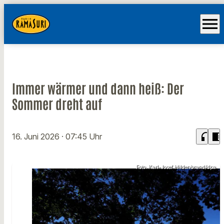
menu
Immer wärmer und dann heiß: Der
Sommer dreht auf
headphones
chrome_reader_mode
16. Juni 2026
· 07:45 Uhr
Foto: Karl-Josef Hildenbrand/dpa