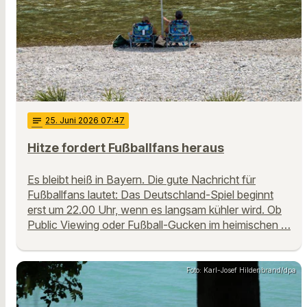
notes
25
. Juni 2026 07:47
Hitze fordert Fußballfans heraus
Es bleibt heiß in Bayern. Die gute Nachricht für
Fußballfans lautet: Das Deutschland-Spiel beginnt
erst um 22.00 Uhr, wenn es langsam kühler wird. Ob
Public Viewing oder Fußball-Gucken im heimischen …
Foto: Karl-Josef Hildenbrand/dpa