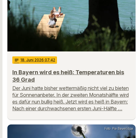
notes
18
. Juni 2026 07:42
In Bayern wird es heiß: Temperaturen bis
36 Grad
Der Juni hatte bisher wettermäßig nicht viel zu bieten
für Sonnenanbeter. In der zweiten Monatshälfte wird
es dafür nun bullig heiß. Jetzt wird es heiß in Bayern:
Nach einer durchwachsenen ersten Juni-Hälfte …
Foto: Pia Bayer/dpa