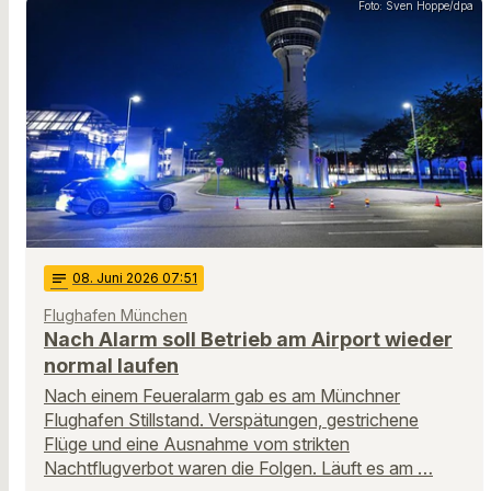
Foto: Sven Hoppe/dpa
notes
08
. Juni 2026 07:51
Flughafen München
Nach Alarm soll Betrieb am Airport wieder
normal laufen
Nach einem Feueralarm gab es am Münchner
Flughafen Stillstand. Verspätungen, gestrichene
Flüge und eine Ausnahme vom strikten
Nachtflugverbot waren die Folgen. Läuft es am …