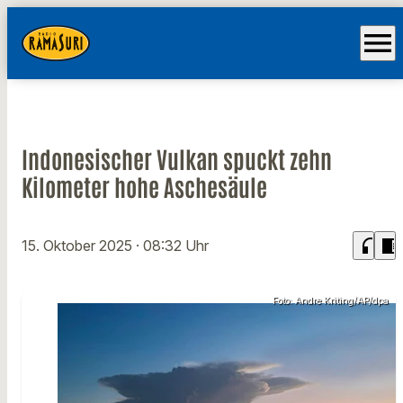
menu
Indonesischer Vulkan spuckt zehn
Kilometer hohe Aschesäule
headphones
chrome_reader_mode
15. Oktober 2025
· 08:32 Uhr
Foto: Andre Kriting/AP/dpa