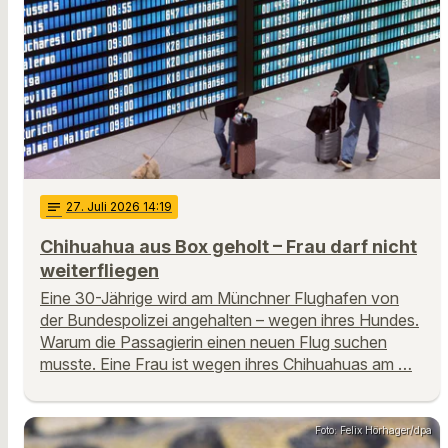
notes
27
. Juli 2026 14:19
Chihuahua aus Box geholt – Frau darf nicht
weiterfliegen
Eine 30-Jährige wird am Münchner Flughafen von
der Bundespolizei angehalten – wegen ihres Hundes.
Warum die Passagierin einen neuen Flug suchen
musste. Eine Frau ist wegen ihres Chihuahuas am …
Foto: Felix Hörhager/dpa