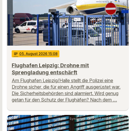
notes
05
. August 2026 15:08
Flughafen Leipzig: Drohne mit
Sprengladung entschärft
Am Flughafen Leipzig/Halle stellt die Polizei eine
Drohne sicher, die für einen Angriff ausgerüstet war.
Die Sicherheitsbehörden sind alarmiert. Wird genug
getan für den Schutz der Flughäfen? Nach dem …
Symbolfoto: Karl-Josef Hildenbrand/dpa