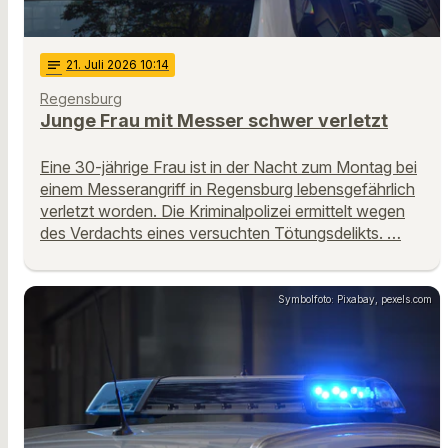
notes
21
. Juli 2026 10:14
Regensburg
Junge Frau mit Messer schwer verletzt
Eine 30-jährige Frau ist in der Nacht zum Montag bei
einem Messerangriff in Regensburg lebensgefährlich
verletzt worden. Die Kriminalpolizei ermittelt wegen
des Verdachts eines versuchten Tötungsdelikts. …
Symbolfoto: Pixabay, pexels.com