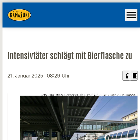
menu
Intensivtäter schlägt mit Bierflasche zu
headphones
chrome_reader_mode
21. Januar 2025
· 08:29 Uhr
Foto: Christian Liebscher, CC BY-SA 3.0, Wikimedia Commons