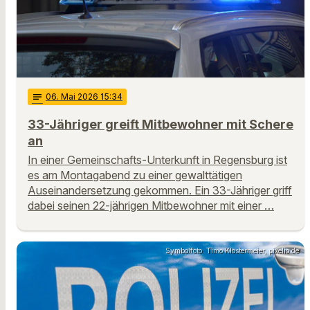
notes
06
. Mai 2026 15:34
33-Jähriger greift Mitbewohner mit Schere
an
In einer Gemeinschafts-Unterkunft in Regensburg ist
es am Montagabend zu einer gewalttätigen
Auseinandersetzung gekommen. Ein 33-Jähriger griff
dabei seinen 22-jährigen Mitbewohner mit einer …
Symbolfoto: Timo Klostermeier, pixelio.de