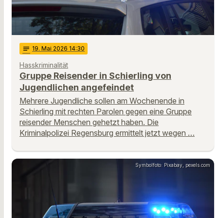
notes
19
. Mai 2026 14:30
Hasskriminalität
Gruppe Reisender in Schierling von
Jugendlichen angefeindet
Mehrere Jugendliche sollen am Wochenende in
Schierling mit rechten Parolen gegen eine Gruppe
reisender Menschen gehetzt haben. Die
Kriminalpolizei Regensburg ermittelt jetzt wegen …
Symbolfoto: Pixabay, pexels.com