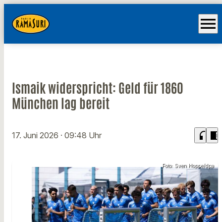
menu
Ismaik widerspricht: Geld für 1860
München lag bereit
headphones
chrome_reader_mode
17. Juni 2026
· 09:48 Uhr
Foto: Sven Hoppe/dpa