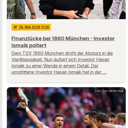
notes
29
. Mai 2026 11:26
Finanzlücke bei 1860 München - Investor
Ismaik poltert
Dem TSV 1860 München droht der Absturz in die
Viertklassigkeit. Nun äußert sich Investor Hasan
Ismaik zu einer Wende in einem Detail. Der
umstrittene Investor Hasan Ismaik hat in der …
Foto: Tom Weller/dpa