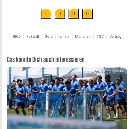
1860
Fußball
Geld
Ismaik
München
TSV
Vertrag
Das könnte Dich auch interessieren
Foto: Sven Hoppe/dpa