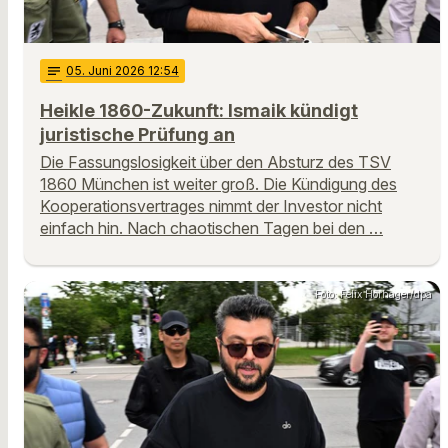
notes
05
. Juni 2026 12:54
Heikle 1860-Zukunft: Ismaik kündigt
juristische Prüfung an
Die Fassungslosigkeit über den Absturz des TSV
1860 München ist weiter groß. Die Kündigung des
Kooperationsvertrages nimmt der Investor nicht
einfach hin. Nach chaotischen Tagen bei den …
Foto: Felix Hörhager/dpa