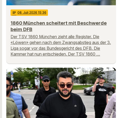
notes
08
. Juli 2026 15:36
1860 München scheitert mit Beschwerde
beim DFB
Der TSV 1860 München zieht alle Register. Die
«Löwen» gehen nach dem Zwangsabstieg aus der 3.
Liga sogar vor das Bundesgericht des DFB. Die
Kammer hat nun entschieden. Der TSV 1860 …
Foto: Felix Hörhager/dpa