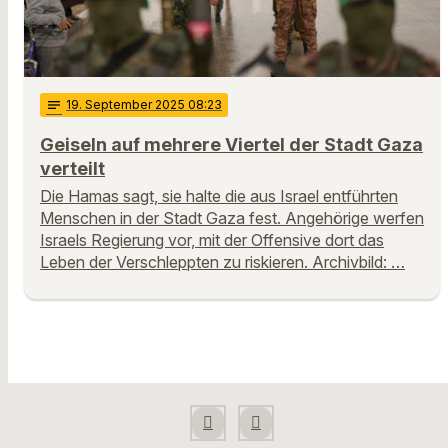
notes
19
. September 2025 08:23
Geiseln auf mehrere Viertel der Stadt Gaza
verteilt
Die Hamas sagt, sie halte die aus Israel entführten
Menschen in der Stadt Gaza fest. Angehörige werfen
Israels Regierung vor, mit der Offensive dort das
Leben der Verschleppten zu riskieren. Archivbild: …