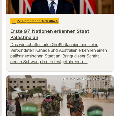
notes
22
. September 2025 08:25
Erste G7-Nationen erkennen Staat
Palästina an
Das wirtschaftsstarke Großbritannien und seine
Verbündeten Kanada und Australien erkennen einen
palästinensischen Staat an. Bringt dieser Schritt
neuen Schwung in den festgefahrenen …
Archivbild: Abdel Kareem Hana/AP/dpa