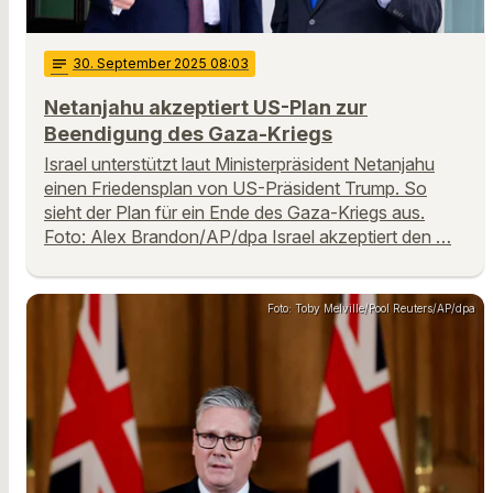
notes
30
. September 2025 08:03
Netanjahu akzeptiert US-Plan zur
Beendigung des Gaza-Kriegs
Israel unterstützt laut Ministerpräsident Netanjahu
einen Friedensplan von US-Präsident Trump. So
sieht der Plan für ein Ende des Gaza-Kriegs aus.
Foto: Alex Brandon/AP/dpa Israel akzeptiert den …
Foto: Toby Melville/Pool Reuters/AP/dpa