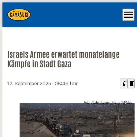
menu
Israels Armee erwartet monatelange
Kämpfe in Stadt Gaza
headphones
chrome_reader_mode
17. September 2025
· 08:46 Uhr
Foto: Abdel Kareem Hana/AP/dpa