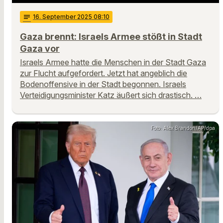
notes
16
. September 2025 08:10
Gaza brennt: Israels Armee stößt in Stadt
Gaza vor
Israels Armee hatte die Menschen in der Stadt Gaza
zur Flucht aufgefordert. Jetzt hat angeblich die
Bodenoffensive in der Stadt begonnen. Israels
Verteidigungsminister Katz äußert sich drastisch. …
Foto: Alex Brandon/AP/dpa