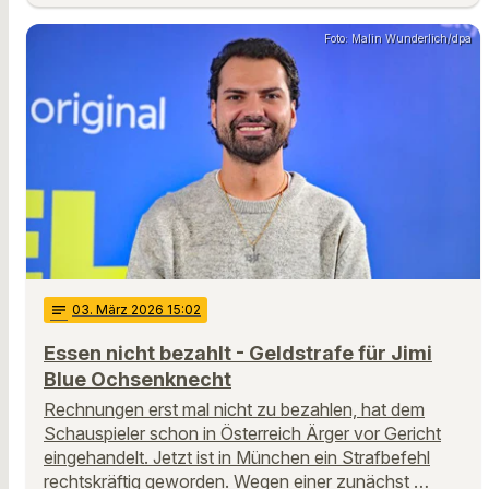
Foto: Malin Wunderlich/dpa
notes
03
. März 2026 15:02
Essen nicht bezahlt - Geldstrafe für Jimi
Blue Ochsenknecht
Rechnungen erst mal nicht zu bezahlen, hat dem
Schauspieler schon in Österreich Ärger vor Gericht
eingehandelt. Jetzt ist in München ein Strafbefehl
rechtskräftig geworden. Wegen einer zunächst …