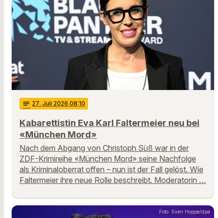
notes
27
. Juli 2026 08:10
Kabarettistin Eva Karl Faltermeier neu bei
«München Mord»
Nach dem Abgang von Christoph Süß war in der
ZDF-Krimireihe «München Mord» seine Nachfolge
als Kriminaloberrat offen – nun ist der Fall gelöst. Wie
Faltermeier ihre neue Rolle beschreibt. Moderatorin …
Foto: Sven Hoppe/dpa