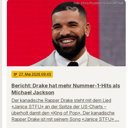
Foto: Chris Pizzello/Invision/AP/dpa
notes
27
. Mai 2026 09:45
Bericht: Drake hat mehr Nummer-1-Hits als
Michael Jackson
Der kanadische Rapper Drake steht mit dem Lied
«Janice STFU» an der Spitze der US-Charts –
überholt damit den «King of Pop». Der kanadische
Rapper Drake ist mit seinem Song «Janice STFU» …