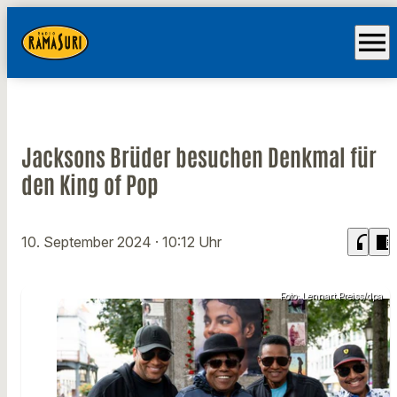
menu
Jacksons Brüder besuchen Denkmal für
den King of Pop
headphones
chrome_reader_mode
10. September 2024
· 10:12 Uhr
Foto: Lennart Preiss/dpa