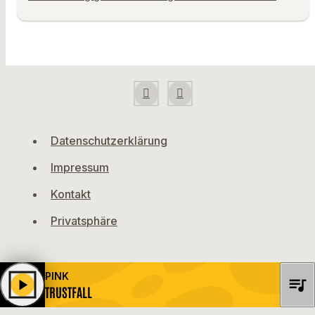
Datenschutzerklärung
Impressum
Kontakt
Privatsphäre
PINK
queue_music
play_arrow
TRUSTFALL