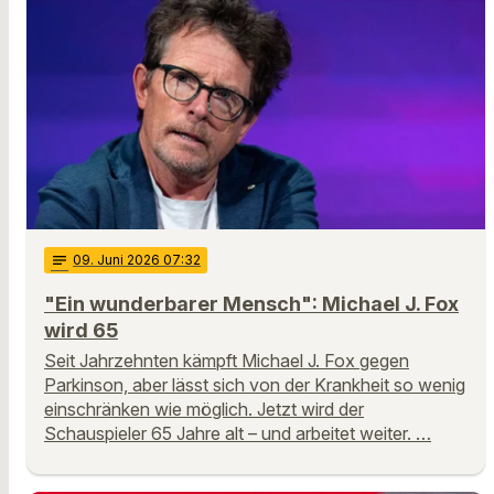
notes
09
. Juni 2026 07:32
"Ein wunderbarer Mensch": Michael J. Fox
wird 65
Seit Jahrzehnten kämpft Michael J. Fox gegen
Parkinson, aber lässt sich von der Krankheit so wenig
einschränken wie möglich. Jetzt wird der
Schauspieler 65 Jahre alt – und arbeitet weiter. …