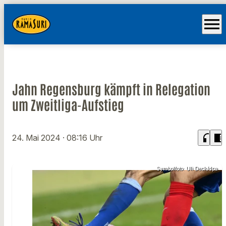
menu
Jahn Regensburg kämpft in Relegation
um Zweitliga-Aufstieg
headphones
chrome_reader_mode
24. Mai 2024
· 08:16 Uhr
Symbolfoto: Uli Deck/dpa