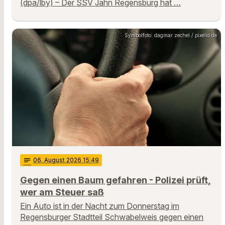
(dpa/lby) – Der SSV Jahn Regensburg hat …
Symbolfoto: dagmar zechel / pixelio.de
notes
06
. August 2026 15:49
Gegen einen Baum gefahren - Polizei prüft,
wer am Steuer saß
Ein Auto ist in der Nacht zum Donnerstag im
Regensburger Stadtteil Schwabelweis gegen einen