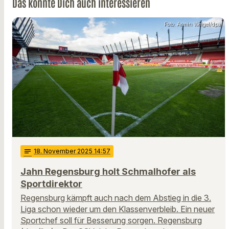
Das könnte Dich auch interessieren
Foto: Armin Weigel/dpa
notes
18
. November 2025 14:57
Jahn Regensburg holt Schmalhofer als
Sportdirektor
Regensburg kämpft auch nach dem Abstieg in die 3.
Liga schon wieder um den Klassenverbleib. Ein neuer
Sportchef soll für Besserung sorgen. Regensburg