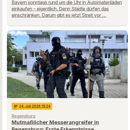
Bayern sonntags rund um die Uhr in Automatenläden
einkaufen – eigentlich. Denn Städte dürfen das
einschränken. Darum gibt es jetzt Streit vor …
Foto: RGB Medienwerkstatt/dpa
notes
24
. Juli 2026 15:24
Regensburg
Mutmaßlicher Messerangreifer in
Regensburg: Erste Erkenntnisse