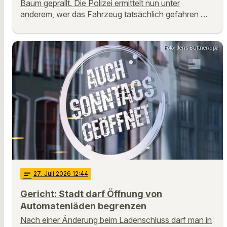
Baum geprallt. Die Polizei ermittelt nun unter
anderem, wer das Fahrzeug tatsächlich gefahren …
Foto: Jens Büttner/dpa
notes
27
. Juli 2026 12:44
Gericht: Stadt darf Öffnung von
Automatenläden begrenzen
Nach einer Änderung beim Ladenschluss darf man in