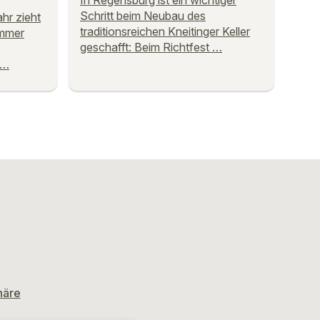
In Regensburg ist ein wichtiger
Schritt beim Neubau des
hr zieht
traditionsreichen Kneitinger Keller
mmer
geschafft: Beim Richtfest …
 …
häre