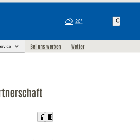
search
26°
Bei uns werben
Wetter
ervice
rtnerschaft
headphones
chrome_reader_mode