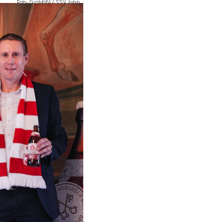
Foto: Gschlößl / SSV Jahn