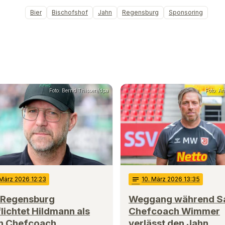
Bier
Bischofshof
Jahn
Regensburg
Sponsoring
Foto: Bernd Thissen/dpa
Foto: A
 März 2026 12:23
notes
10
. März 2026 13:35
 Regensburg
Weggang während Sa
lichtet Hildmann als
Chefcoach Wimmer
n Chefcoach
verlässt den Jahn