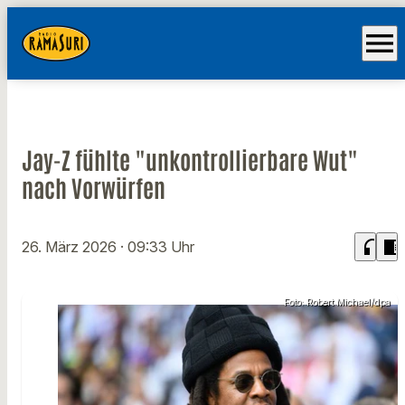
menu
Jay-Z fühlte "unkontrollierbare Wut"
nach Vorwürfen
headphones
chrome_reader_mode
26. März 2026
· 09:33 Uhr
Foto: Robert Michael/dpa