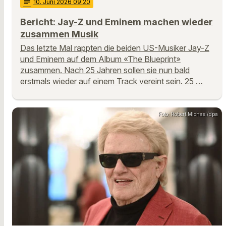
notes
10
. Juni 2026 09:20
Bericht: Jay-Z und Eminem machen wieder
zusammen Musik
Das letzte Mal rappten die beiden US-Musiker Jay-Z
und Eminem auf dem Album «The Blueprint»
zusammen. Nach 25 Jahren sollen sie nun bald
erstmals wieder auf einem Track vereint sein. 25 …
Foto: Robert Michael/dpa