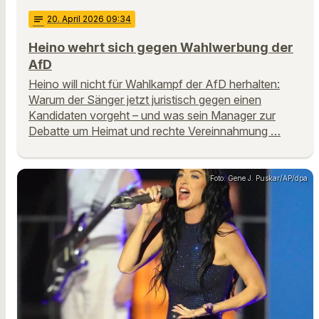
notes
20
. April 2026 09:34
Heino wehrt sich gegen Wahlwerbung der
AfD
Heino will nicht für Wahlkampf der AfD herhalten:
Warum der Sänger jetzt juristisch gegen einen
Kandidaten vorgeht – und was sein Manager zur
Debatte um Heimat und rechte Vereinnahmung …
Foto: Gene J. Puskar/AP/dpa