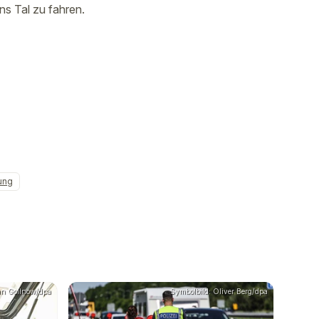
ns Tal zu fahren.
ung
ian Gollnow/dpa
Symbolbild: Oliver Berg/dpa