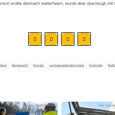
nsch wollte demnach weiterfeiern, wurde aber überzeugt, mit i
Berg
Bergwacht
Einsatz
Junggesellenabschied
Kontrolle
Rett
Foto: Harald Tittel/dpa
Foto: Sebast