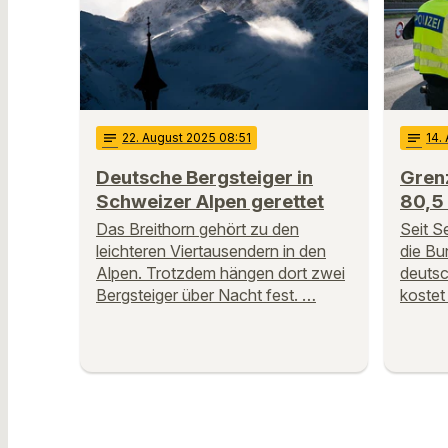
notes
22
. August 2025 08:51
notes
14
.
Deutsche Bergsteiger in
Gren
Schweizer Alpen gerettet
80,5 
Das Breithorn gehört zu den
Seit S
leichteren Viertausendern in den
die Bu
Alpen. Trotzdem hängen dort zwei
deuts
Bergsteiger über Nacht fest. …
kostet