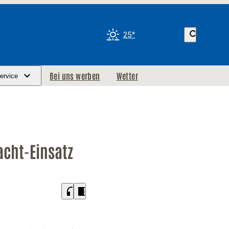
search
25°
Bei uns werben
Wetter
ervice
cht-Einsatz
headphones
chrome_reader_mode