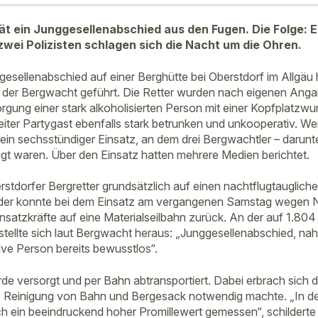
ät ein Junggesellenabschied aus den Fugen. Die Folge: E
wei Polizisten schlagen sich die Nacht um die Ohren.
esellenabschied auf einer Berghütte bei Oberstdorf im Allgäu
 der Bergwacht geführt. Die Retter wurden nach eigenen Anga
orgung einer stark alkoholisierten Person mit einer Kopfplatz
er Partygast ebenfalls stark betrunken und unkooperativ. Weil
ein sechsstündiger Einsatz, an dem drei Bergwachtler – darunte
ligt waren. Über den Einsatz hatten mehrere Medien berichtet.
stdorfer Bergretter grundsätzlich auf einen nachtflugtauglic
 der konnte bei dem Einsatz am vergangenen Samstag wegen Ne
insatzkräfte auf eine Materialseilbahn zurück. An der auf 1.80
ellte sich laut Bergwacht heraus: „Junggesellenabschied, nah
sive Person bereits bewusstlos“.
e versorgt und per Bahn abtransportiert. Dabei erbrach sich d
 Reinigung von Bahn und Bergesack notwendig machte. „In der
 ein beeindruckend hoher Promillewert gemessen“, schilderte