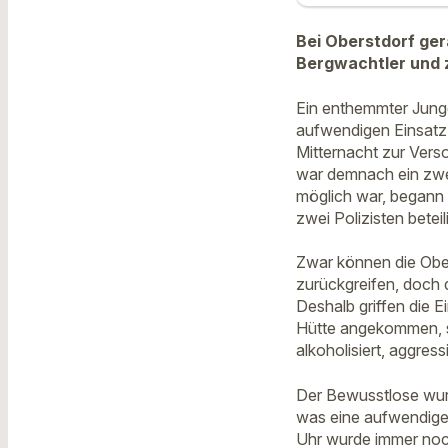
Bei Oberstdorf ger
Bergwachtler und z
Ein enthemmter Jungg
aufwendigen Einsatz
Mitternacht zur Vers
war demnach ein zweit
möglich war, begann 
zwei Polizisten betei
Zwar können die Ober
zurückgreifen, doch
Deshalb griffen die E
Hütte angekommen, st
alkoholisiert, aggres
Der Bewusstlose wurd
was eine aufwendige
Uhr wurde immer noch