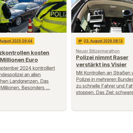
 August 2025 09:44
notes
03
. August 2026 08:13
Neuer Blitzermarathon
zkontrollen kosten
Polizei nimmt Raser
Millionen Euro
verstärkt ins Visier
eptember 2024 kontrolliert
Mit Kontrollen an Straßen w
ndespolizei an allen
Polizei in mehreren Bunde
chen Landgrenzen. Das
zu schnelle Fahrer und Fa
 Millionen. Besonders …
stoppen. Das Ziel: schwer