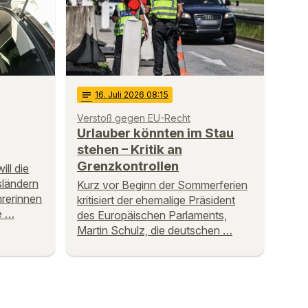
notes
16
. Juli 2026 08:15
Verstoß gegen EU-Recht
Urlauber könnten im Stau
stehen – Kritik an
Grenzkontrollen
ill die
sländern
Kurz vor Beginn der Sommerferien
hrerinnen
kritisiert der ehemalige Präsident
e …
des Europäischen Parlaments,
Martin Schulz, die deutschen …