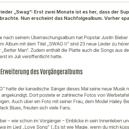
wieder „Swag“: Erst zwei Monate ist es her, dass der S
brachte. Nun erscheint das Nachfolgealbum. Vorher spa
e nach seinem Überraschungsalbum hat Popstar Justin Bieber 
dem Album mit dem Titel „SWAG II“ sind 23 neue Lieder zu hören
„Better Man“. Zudem enthält die Platte auch die Songs aus 
st im Juli veröffentlicht hatte.
e Erweiterung des Vorgängeralbums
“ hatte der kanadische Sänger dieses Mal seine neue Musik n
m angekündigt. Dort postete er zahlreiche Fotos von Werbetafel
gen. Auch über ein Foto mit seiner Frau, dem Model Hailey Bie
k Blues, freuten sich viele Fans.
ber – wie schon im Vorgänger – Einblicke in sein Innenleben u
etwa im Lied „Love Song“ („Es ist wie Magie, wenn du mich küss