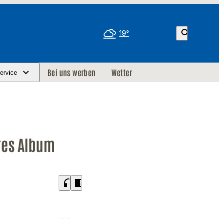
search
19°
Bei uns werben
Wetter
ervice
res Album
headphones
chrome_reader_mode