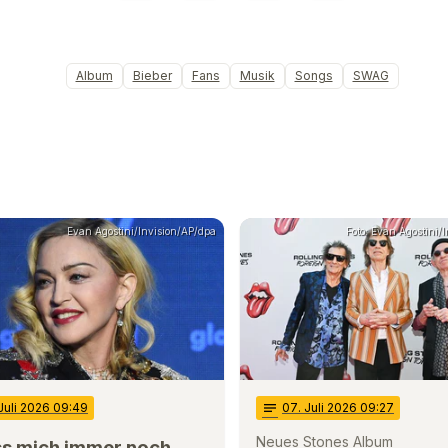
Album
Bieber
Fans
Musik
Songs
SWAG
Evan Agostini/Invision/AP/dpa
Foto: Evan Agostini/
 Juli 2026 09:49
notes
07
. Juli 2026 09:27
Neues Stones Album
s mich immer noch