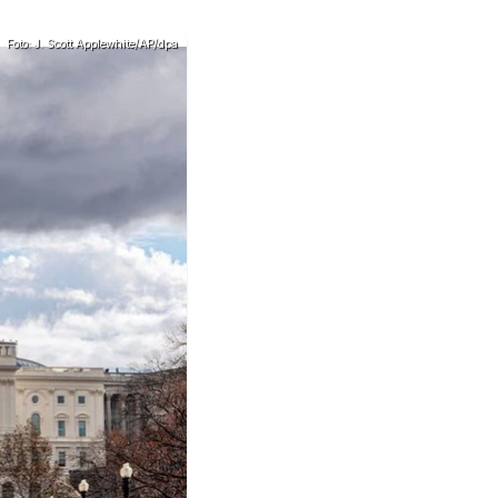
Foto: J. Scott Applewhite/AP/dpa