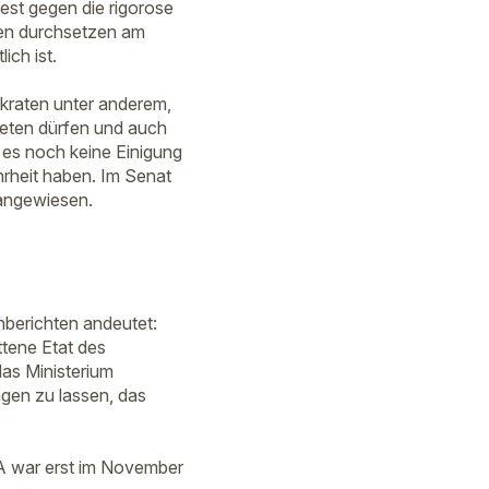
est gegen die rigorose
gen durchsetzen am
ich ist.
kraten unter anderem,
eten dürfen und auch
es noch keine Einigung
rheit haben. Im Senat
 angewiesen.
nberichten andeutet:
tene Etat des
das Ministerium
gen zu lassen, das
SA war erst im November