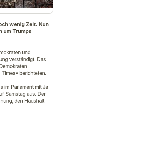
och wenig Zeit. Nun
uch um Trumps
emokraten und
ung verständigt. Das
e Demokraten
 Times» berichteten.
s im Parlament mit Ja
auf Samstag aus. Der
fnung, den Haushalt