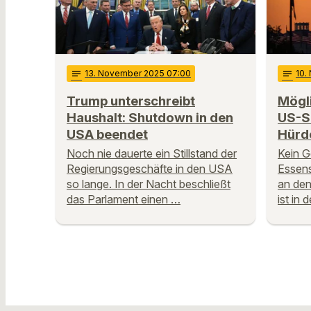
notes
13
. November 2025 07:00
notes
10
.
Trump unterschreibt
Mögl
Haushalt: Shutdown in den
US-S
USA beendet
Hürd
Noch nie dauerte ein Stillstand der
Kein G
Regierungsgeschäfte in den USA
Essens
so lange. In der Nacht beschließt
an den
das Parlament einen …
ist in