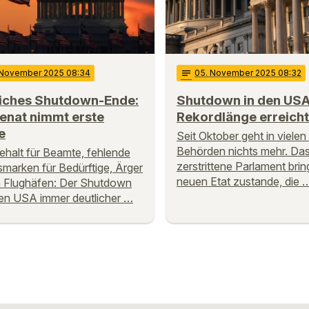
 November 2025 08:34
notes
05
. November 2025 08:32
iches Shutdown-Ende:
Shutdown in den USA
enat nimmt erste
Rekordlänge erreicht
e
Seit Oktober geht in viele
Behörden nichts mehr. Da
ehalt für Beamte, fehlende
zerstrittene Parlament brin
marken für Bedürftige, Ärger
neuen Etat zustande, die 
 Flughäfen: Der Shutdown
 den USA immer deutlicher …