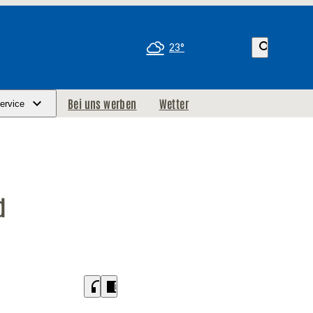
search
23°
Bei uns werben
Wetter
ervice
d
headphones
chrome_reader_mode