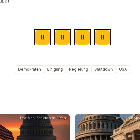
dpa)
Demokraten
Einigung
Regierung
Shutdown
USA
Foto: Mark Schiefelbein/AP/dpa
Foto: J. Scott Ap