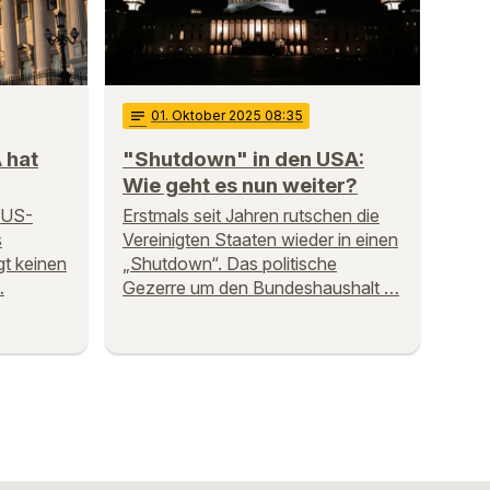
notes
01
. Oktober 2025 08:35
 hat
"Shutdown" in den USA:
Wie geht es nun weiter?
n US-
Erstmals seit Jahren rutschen die
s
Vereinigten Staaten wieder in einen
gt keinen
„Shutdown“. Das politische
…
Gezerre um den Bundeshaushalt …