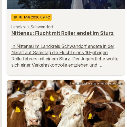
notes
18
. Mai 2026 09:42
Landkreis Schwandorf
Nittenau: Flucht mit Roller endet im Sturz
In Nittenau im Landkreis Schwandorf endete in der
Nacht auf Samstag die Flucht eines 16-jährigen
Rollerfahrers mit einem Sturz. Der Jugendliche wollte
sich einer Verkehrskontrolle entziehen und …
Symbolfoto: Denitsa Kireva, pexels.com