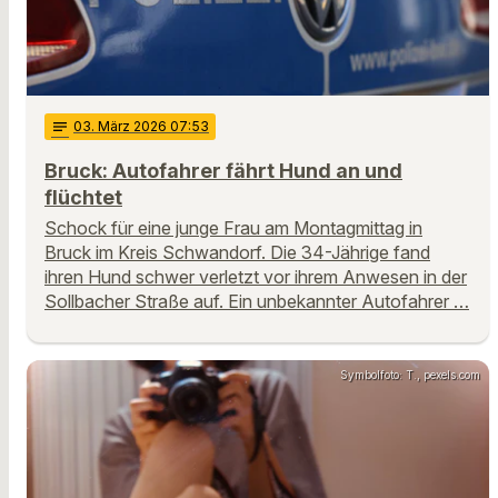
notes
03
. März 2026 07:53
Bruck: Autofahrer fährt Hund an und
flüchtet
Schock für eine junge Frau am Montagmittag in
Bruck im Kreis Schwandorf. Die 34-Jährige fand
ihren Hund schwer verletzt vor ihrem Anwesen in der
Sollbacher Straße auf. Ein unbekannter Autofahrer …
Symbolfoto: T., pexels.com