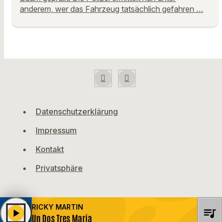
anderem, wer das Fahrzeug tatsächlich gefahren …
Datenschutzerklärung
Impressum
Kontakt
Privatsphäre
RICKY MARTIN
queue_music
play_arrow
Un Dos Tres Maria