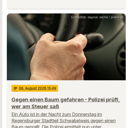
Symbolfoto: dagmar zechel / pixelio.de
notes
06
. August 2026 15:49
Gegen einen Baum gefahren - Polizei prüft,
wer am Steuer saß
Ein Auto ist in der Nacht zum Donnerstag im
Regensburger Stadtteil Schwabelweis gegen einen
Baum geprallt. Die Polizei ermittelt nun unter