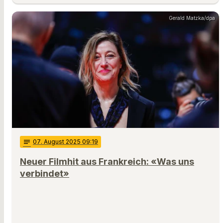
Gerald Matzka/dpa
notes
07
. August 2025 09:19
Neuer Filmhit aus Frankreich: «Was uns
verbindet»