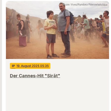
Quim Vives/Pandora Filmverleih/dpa
notes
19
. August 2025 05:35
Der Cannes-Hit "Sirât"