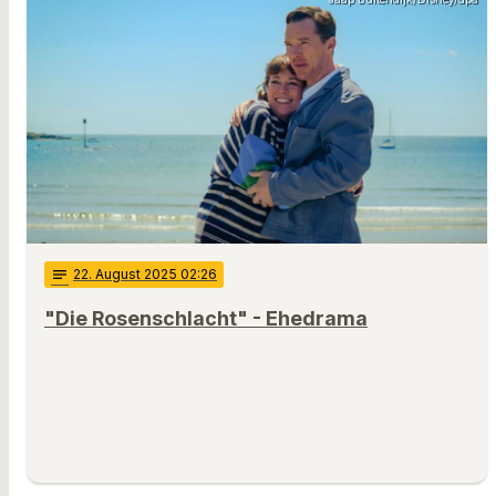
notes
22
. August 2025 02:26
"Die Rosenschlacht" - Ehedrama