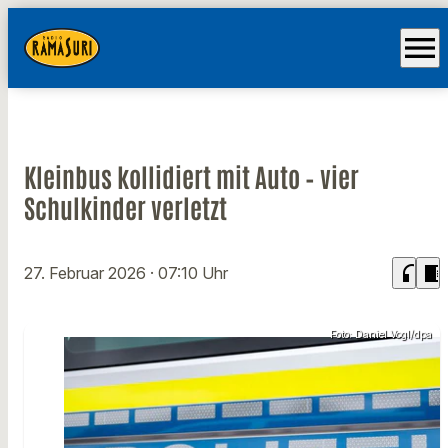
menu
Kleinbus kollidiert mit Auto – vier
Schulkinder verletzt
headphones
chrome_reader_mode
27. Februar 2026
· 07:10 Uhr
Foto: Daniel Vogl/dpa