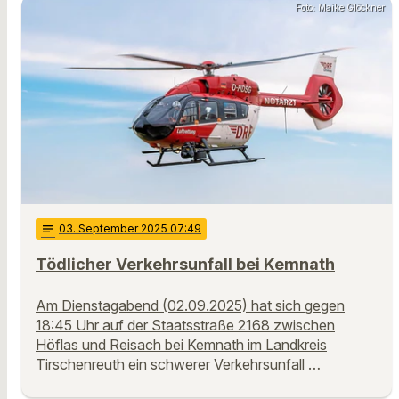
Foto: Maike Glöckner
notes
03
. September 2025 07:49
Tödlicher Verkehrsunfall bei Kemnath
Am Dienstagabend (02.09.2025) hat sich gegen
18:45 Uhr auf der Staatsstraße 2168 zwischen
Höflas und Reisach bei Kemnath im Landkreis
Tirschenreuth ein schwerer Verkehrsunfall …