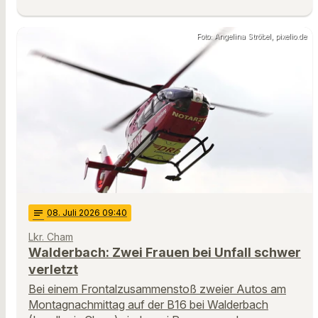
Foto: Angelina Ströbel, pixelio.de
notes
08
. Juli 2026 09:40
Lkr. Cham
Walderbach: Zwei Frauen bei Unfall schwer
verletzt
Bei einem Frontalzusammenstoß zweier Autos am
Montagnachmittag auf der B16 bei Walderbach