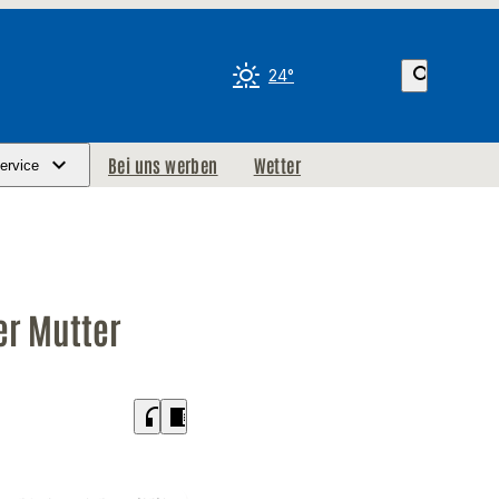
search
24°
Bei uns werben
Wetter
ervice
er Mutter
headphones
chrome_reader_mode