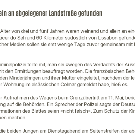
lein an abgelegener Landstraße gefunden
 Alter von drei und fünf Jahren waren weinend und allein an ei
ácer do Sal rund 60 Kilometer südöstlich von Lissabon gefun
her Medien sollen sie erst wenige Tage zuvor gemeinsam mit M
riminalpolizei teilte mit, man sei «wegen des Verdachts der Au
it den Ermittlungen beauftragt worden. Die französischen Beh
n Minderjährigen und ihrer Mutter eingeleitet, nachdem der leib
r Wohnung im elsässischen Colmar gemeldet habe, hieß es.
 Aufnahmen des Wagens beim Grenzübertritt am 11. Mai, beric
g auf die Behörden. Ein Sprecher der Polizei sagte der Deut
ormationen des Blattes seien «nicht falsch». Zum Schutz der K
ben machen.
 die beiden Jungen am Dienstagabend am Seitenstreifen der a