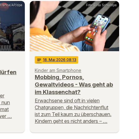
 Franca/AP/dpa
Foto: Elisa Schu/dpa
notes
18
. Mai 2026 08:13
Kinder am Smartphone
dürfen
Mobbing, Pornos,
Gewaltvideos - Was geht ab
im Klassenchat?
ter
Erwachsene sind oft in vielen
, nun
Chatgruppen, die Nachrichtenflut
eimat
ist zum Teil kaum zu überschauen.
 wer …
Kindern geht es nicht anders – …