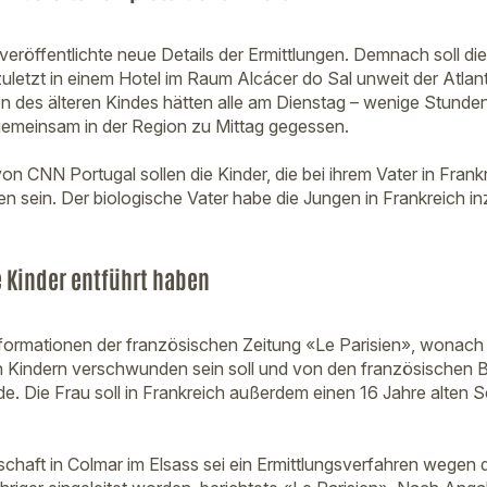
eröffentlichte neue Details der Ermittlungen. Demnach soll die
e zuletzt in einem Hotel im Raum Alcácer do Sal unweit der Atla
 des älteren Kindes hätten alle am Dienstag – wenige Stunde
emeinsam in der Region zu Mittag gegessen.
n CNN Portugal sollen die Kinder, die bei ihrem Vater in Frank
en sein. Der biologische Vater habe die Jungen in Frankreich i
e Kinder entführt haben
nformationen der französischen Zeitung «Le Parisien», wonach 
n Kindern verschwunden sein soll und von den französischen 
de. Die Frau soll in Frankreich außerdem einen 16 Jahre alten
schaft in Colmar im Elsass sei ein Ermittlungsverfahren wegen