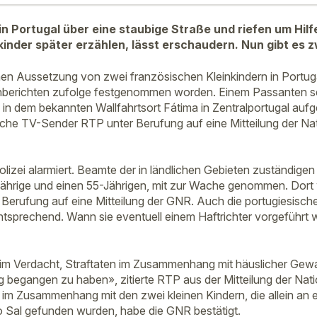
 in Portugal über eine staubige Straße und riefen um Hil
kinder später erzählen, lässt erschaudern. Nun gibt es
n Aussetzung von zwei französischen Kleinkindern in Portuga
nberichten zufolge festgenommen worden. Einem Passanten se
in dem bekannten Wallfahrtsort Fátima in Zentralportugal aufge
ische TV-Sender RTP unter Berufung auf eine Mitteilung der Na
lizei alarmiert. Beamte der in ländlichen Gebieten zuständige
ährige und einen 55-Jährigen, mit zur Wache genommen. Dort 
 Berufung auf eine Mitteilung der GNR. Auch die portugiesisch
tsprechend. Wann sie eventuell einem Haftrichter vorgeführt w
«im Verdacht, Straftaten im Zusammenhang mit häuslicher Gew
 begangen zu haben», zitierte RTP aus der Mitteilung der Nati
m Zusammenhang mit den zwei kleinen Kindern, die allein an ei
 Sal gefunden wurden, habe die GNR bestätigt.