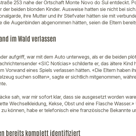
straße 253 nahe der Ortschaft Monte Novo do Sul entdeckt. P
er der beiden blonden Kinder. Ausweise hatten sie nicht bei sic
onalgarde, ihre Mutter und ihr Stiefvater hätten sie mit verbu
 sie die Augenbinden abgenommen hätten, seien die Eltern bere
and im Wald verlassen
der aufgriff, war mit dem Auto unterwegs, als er die beiden plö
hrichtensender «SIC Notícias» schilderte er, das ältere Kind 
dem Vorwand eines Spiels verlassen hätten. «Die Eltern haben ih
lzeug suchen sollten», sagte er sichtlich mitgenommen, währe
te.
säcke sah, war mir sofort klar, dass sie ausgesetzt worden ware
tte Wechselkleidung, Kekse, Obst und eine Flasche Wasser.» 
 zu können, habe er telefonisch eine französische Bekannte u
n bereits komplett identifiziert