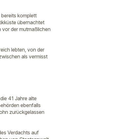
 bereits komplett
ntikküste übernachtet
n vor der mutmaßlichen
reich lebten, von der
nzwischen als vermisst
die 41 Jahre alte
Behörden ebenfalls
 Sohn zurückgelassen
 des Verdachts auf