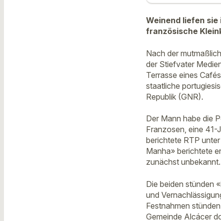
Weinend liefen sie
französische Klein
Nach der mutmaßliche
der Stiefvater Medie
Terrasse eines Cafés 
staatliche portugies
Republik (GNR).
Der Mann habe die Po
Franzosen, eine 41-J
berichtete RTP unter
Manha» berichtete en
zunächst unbekannt.
Die beiden stünden 
und Vernachlässigung
Festnahmen stünden i
Gemeinde Alcácer do