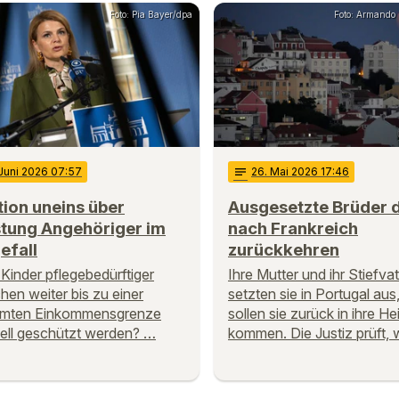
Foto: Pia Bayer/dpa
Foto: Armando
 Juni 2026 07:57
notes
26
. Mai 2026 17:46
tion uneins über
Ausgesetzte Brüder 
stung Angehöriger im
nach Frankreich
efall
zurückkehren
 Kinder pflegebedürftiger
Ihre Mutter und ihr Stiefva
en weiter bis zu einer
setzten sie in Portugal aus
mmten Einkommensgrenze
sollen sie zurück in ihre H
iell geschützt werden? …
kommen. Die Justiz prüft,