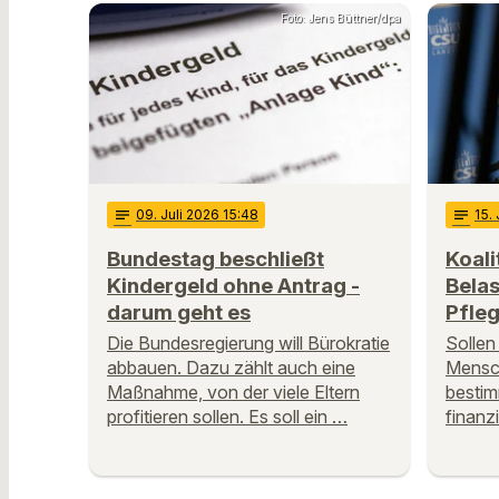
Foto: Jens Büttner/dpa
notes
09
. Juli 2026 15:48
notes
15
.
Bundestag beschließt
Koali
Kindergeld ohne Antrag -
Bela
darum geht es
Pfleg
Die Bundesregierung will Bürokratie
Sollen
abbauen. Dazu zählt auch eine
Mensch
Maßnahme, von der viele Eltern
besti
profitieren sollen. Es soll ein …
finanz