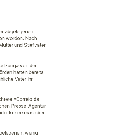
ner abgelegenen
den worden. Nach
utter und Stiefvater
ssetzung» von der
örden hätten bereits
liche Vater ihr
htete «Correio da
schen Presse-Agentur
inder könne man aber
bgelegenen, wenig