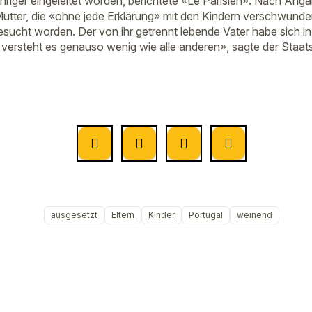
riger eingeleitet worden, berichtete «Le Parisien». Nach Ang
Mutter, die «ohne jede Erklärung» mit den Kindern verschwunden
esucht worden. Der von ihr getrennt lebende Vater habe sich in
r versteht es genauso wenig wie alle anderen», sagte der Staat
ausgesetzt
Eltern
Kinder
Portugal
weinend