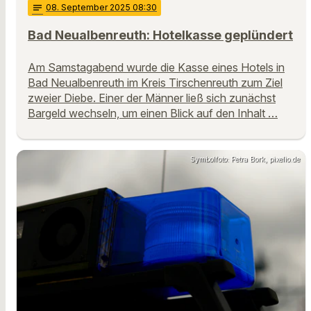
notes
08
. September 2025 08:30
Bad Neualbenreuth: Hotelkasse geplündert
Am Samstagabend wurde die Kasse eines Hotels in
Bad Neualbenreuth im Kreis Tirschenreuth zum Ziel
zweier Diebe. Einer der Männer ließ sich zunächst
Bargeld wechseln, um einen Blick auf den Inhalt …
Symbolfoto: Petra Bork, pixelio.de