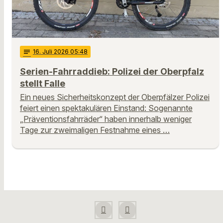
notes
16
. Juli 2026 05:48
Serien-Fahrraddieb: Polizei der Oberpfalz
stellt Falle
Ein neues Sicherheitskonzept der Oberpfälzer Polizei
feiert einen spektakulären Einstand: Sogenannte
„Präventionsfahrräder“ haben innerhalb weniger
Tage zur zweimaligen Festnahme eines …