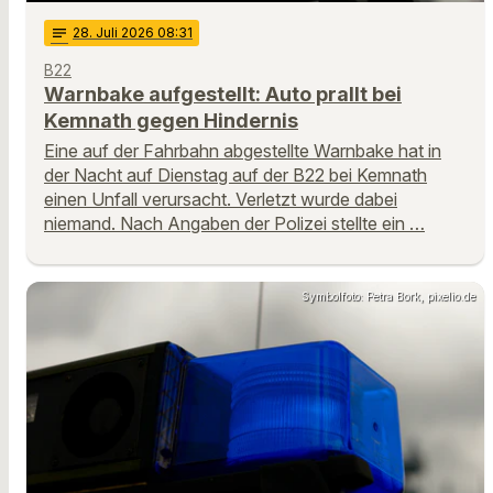
notes
28
. Juli 2026 08:31
B22
Warnbake aufgestellt: Auto prallt bei
Kemnath gegen Hindernis
Eine auf der Fahrbahn abgestellte Warnbake hat in
der Nacht auf Dienstag auf der B22 bei Kemnath
einen Unfall verursacht. Verletzt wurde dabei
niemand. Nach Angaben der Polizei stellte ein …
Symbolfoto: Petra Bork, pixelio.de