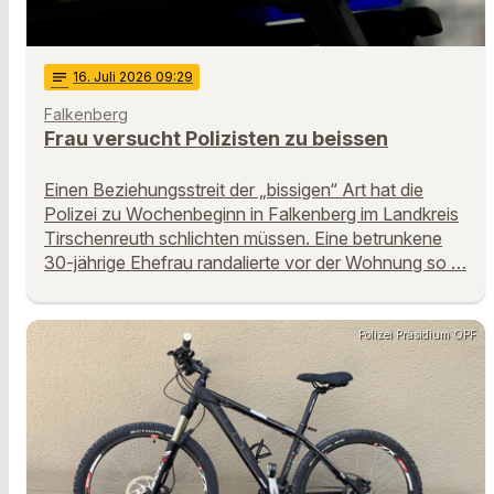
notes
16
. Juli 2026 09:29
Falkenberg
Frau versucht Polizisten zu beissen
Einen Beziehungsstreit der „bissigen“ Art hat die
Polizei zu Wochenbeginn in Falkenberg im Landkreis
Tirschenreuth schlichten müssen. Eine betrunkene
30-jährige Ehefrau randalierte vor der Wohnung so …
Polizei Präsidium OPF