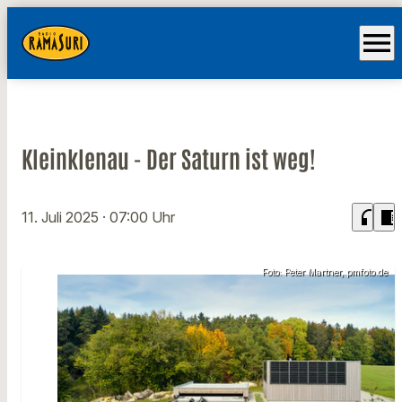
menu
Kleinklenau - Der Saturn ist weg!
headphones
chrome_reader_mode
11. Juli 2025
· 07:00 Uhr
Foto: Peter Martner, pmfoto.de