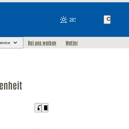
search
28°
Bei uns werben
Wetter
ervice
enheit
headphones
chrome_reader_mode