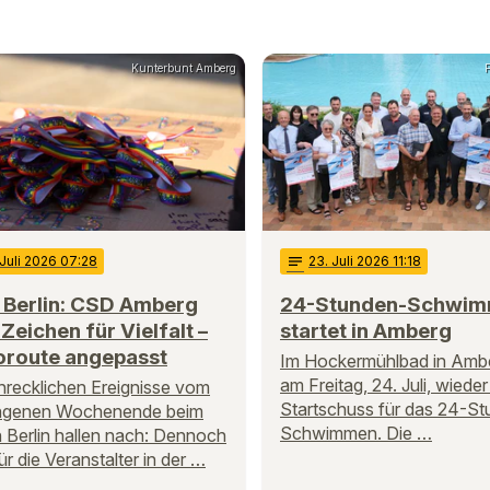
Kunterbunt Amberg
F
 Juli 2026 07:28
notes
23
. Juli 2026 11:18
 Berlin: CSD Amberg
24-Stunden-Schwi
 Zeichen für Vielfalt –
startet in Amberg
route angepasst
Im Hockermühlbad in Amber
am Freitag, 24. Juli, wieder
hrecklichen Ereignisse vom
Startschuss für das 24-S
ngenen Wochenende beim
Schwimmen. Die …
 Berlin hallen nach: Dennoch
ür die Veranstalter in der …