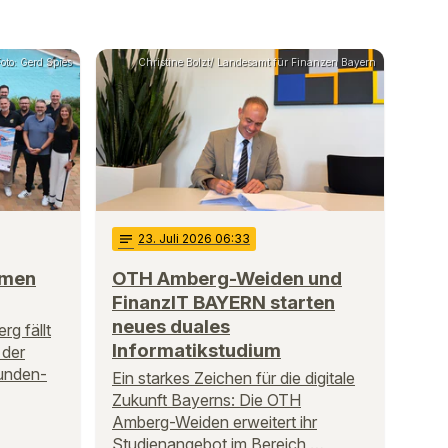
oto: Gerd Spies
Christine Bolzt/ Landesamt für Finanzen Bayern
notes
23
. Juli 2026 06:33
mmen
OTH Amberg-Weiden und
FinanzIT BAYERN starten
neues duales
g fällt
Informatikstudium
 der
tunden-
Ein starkes Zeichen für die digitale
Zukunft Bayerns: Die OTH
Amberg-Weiden erweitert ihr
Studienangebot im Bereich …