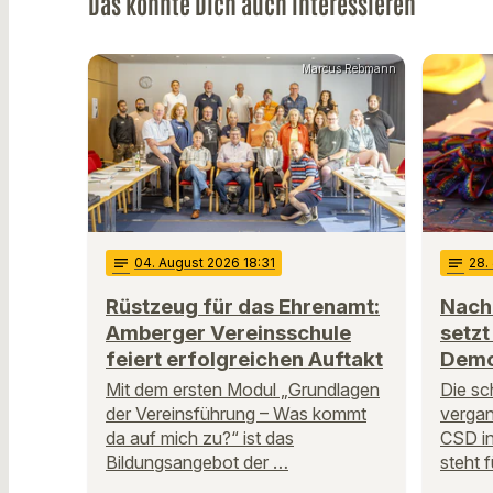
Das könnte Dich auch interessieren
Marcus Rebmann
notes
04
. August 2026 18:31
notes
28
.
Rüstzeug für das Ehrenamt:
Nach
Amberger Vereinsschule
setzt
feiert erfolgreichen Auftakt
Demo
Mit dem ersten Modul „Grundlagen
Die sc
der Vereinsführung – Was kommt
verga
da auf mich zu?“ ist das
CSD in
Bildungsangebot der …
steht f