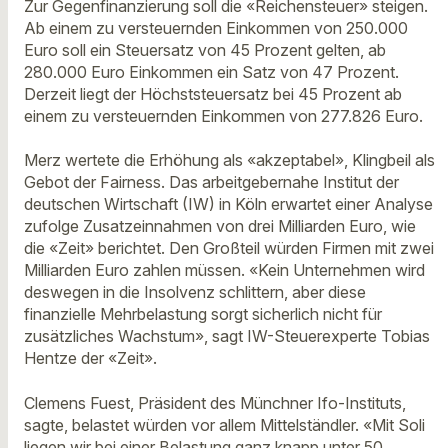
Zur Gegenfinanzierung soll die «Reichensteuer» steigen.
Ab einem zu versteuernden Einkommen von 250.000
Euro soll ein Steuersatz von 45 Prozent gelten, ab
280.000 Euro Einkommen ein Satz von 47 Prozent.
Derzeit liegt der Höchststeuersatz bei 45 Prozent ab
einem zu versteuernden Einkommen von 277.826 Euro.
Merz wertete die Erhöhung als «akzeptabel», Klingbeil als
Gebot der Fairness. Das arbeitgebernahe Institut der
deutschen Wirtschaft (IW) in Köln erwartet einer Analyse
zufolge Zusatzeinnahmen von drei Milliarden Euro, wie
die «Zeit» berichtet. Den Großteil würden Firmen mit zwei
Milliarden Euro zahlen müssen. «Kein Unternehmen wird
deswegen in die Insolvenz schlittern, aber diese
finanzielle Mehrbelastung sorgt sicherlich nicht für
zusätzliches Wachstum», sagt IW-Steuerexperte Tobias
Hentze der «Zeit».
Clemens Fuest, Präsident des Münchner Ifo-Instituts,
sagte, belastet würden vor allem Mittelständler. «Mit Soli
liegen wir bei einer Belastung ganz knapp unter 50