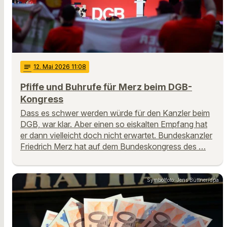
notes
12
. Mai 2026 11:08
Pfiffe und Buhrufe für Merz beim DGB-
Kongress
Dass es schwer werden würde für den Kanzler beim
DGB, war klar. Aber einen so eiskalten Empfang hat
er dann vielleicht doch nicht erwartet. Bundeskanzler
Friedrich Merz hat auf dem Bundeskongress des …
Symbolfoto: Jens Büttner/dpa