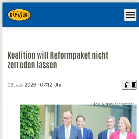
menu
Koalition will Reformpaket nicht
zerreden lassen
headphones
chrome_reader_mode
03. Juli 2026
· 07:12 Uhr
Foto: Michael Kappeler/dpa