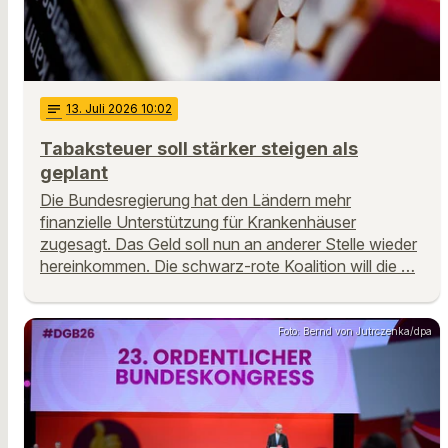
notes
13
. Juli 2026 10:02
Tabaksteuer soll stärker steigen als
geplant
Die Bundesregierung hat den Ländern mehr
finanzielle Unterstützung für Krankenhäuser
zugesagt. Das Geld soll nun an anderer Stelle wieder
hereinkommen. Die schwarz-rote Koalition will die …
Foto: Bernd von Jutrczenka/dpa