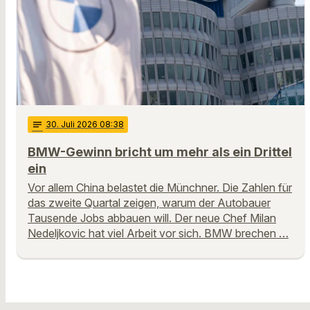
notes
30
. Juli 2026 08:38
BMW-Gewinn bricht um mehr als ein Drittel
ein
Vor allem China belastet die Münchner. Die Zahlen für
das zweite Quartal zeigen, warum der Autobauer
Tausende Jobs abbauen will. Der neue Chef Milan
Nedeljkovic hat viel Arbeit vor sich. BMW brechen …