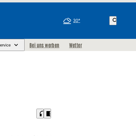
search
30°
Bei uns werben
Wetter
ervice
headphones
chrome_reader_mode