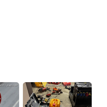
nn / pixelio.de
Foto: Polizeiinspektion Sulzbach-Rosenberg