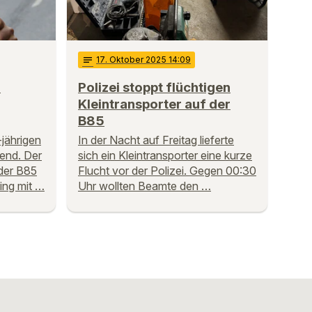
notes
17
. Oktober 2025 14:09
i
Polizei stoppt flüchtigen
Kleintransporter auf der
B85
-jährigen
In der Nacht auf Freitag lieferte
end. Der
sich ein Kleintransporter eine kurze
der B85
Flucht vor der Polizei. Gegen 00:30
ing mit …
Uhr wollten Beamte den …