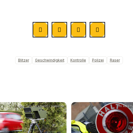
Blitzer
Geschwindigkeit
Kontrolle
Polizei
Raser
Bild: Tim Reckmann / pixelio.de
Tim Reckma