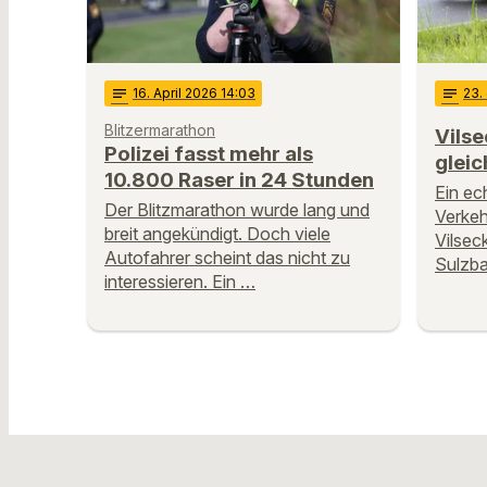
notes
16
. April 2026 14:03
notes
23
.
Blitzermarathon
Vilse
Polizei fasst mehr als
gleic
10.800 Raser in 24 Stunden
Ein ech
Der Blitzmarathon wurde lang und
Verkeh
breit angekündigt. Doch viele
Vilsec
Autofahrer scheint das nicht zu
Sulzba
interessieren. Ein …