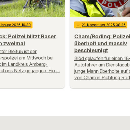
 Januar 2026 10:39
notes
21
. November 2025 08:25
ck: Polizei blitzt Raser
Cham/Roding: Polize
h zweimal
überholt und massiv
beschleunigt
ter Bleifuß ist der
rspolizei am Mittwoch bei
Blöd gelaufen für einen 18
k im Landkreis Amberg-
Autofahrer am Dienstagab
ch ins Netz gegangen. Ein …
junge Mann überholte auf 
von Cham in Richtung Rod