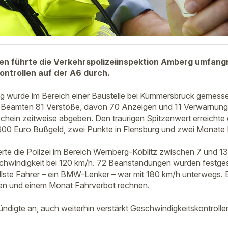
en führte die Verkehrspolizeiinspektion Amberg umfang
ntrollen auf der A6 durch.
 wurde im Bereich einer Baustelle bei Kümmersbruck gemessen
die Beamten 81 Verstöße, davon 70 Anzeigen und 11 Verwarnun
chein zeitweise abgeben. Den traurigen Spitzenwert erreichte 
600 Euro Bußgeld, zwei Punkte in Flensburg und zwei Monate 
erte die Polizei im Bereich Wernberg-Köblitz zwischen 7 und 13 
hwindigkeit bei 120 km/h. 72 Beanstandungen wurden festgeste
lste Fahrer – ein BMW-Lenker – war mit 180 km/h unterwegs. 
en und einem Monat Fahrverbot rechnen.
ündigte an, auch weiterhin verstärkt Geschwindigkeitskontrolle