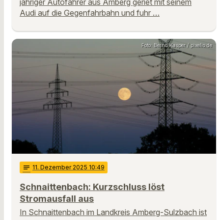
jähriger Autofahrer aus Amberg geriet mit seinem
Audi auf die Gegenfahrbahn und fuhr …
Foto: Bernd Kasper / pixelio.de
notes
11
. Dezember 2025 10:49
Schnaittenbach: Kurzschluss löst
Stromausfall aus
In Schnaittenbach im Landkreis Amberg-Sulzbach ist