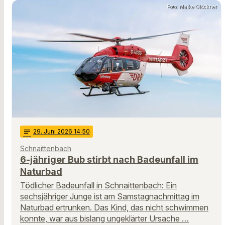
Foto: Maike Glöckner
notes
29
. Juni 2026 14:50
Schnaittenbach
6-jähriger Bub stirbt nach Badeunfall im
Naturbad
Tödlicher Badeunfall in Schnaittenbach: Ein
sechsjähriger Junge ist am Samstagnachmittag im
Naturbad ertrunken. Das Kind, das nicht schwimmen
konnte, war aus bislang ungeklärter Ursache …