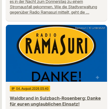
es in der Nacht zum Donnerstag zu einem
Stromausfall gekommen. Wie die Stadtverwaltung
gegenüber Radio Ramasuri mitteilt, geht die …
Ramasuri / KI unterstützt
notes
04
. August 2026 05:40
Waldbrand in Sulzbach-Rosenberg: Danke
für euren unglaublichen Einsatz!