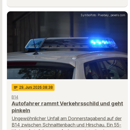
Symbolfoto: Pixabay, pexels.com
notes
29
. Juni 2026 08:38
B14
Autofahrer rammt Verkehrsschild und geht
pinkeln
Ungewöhnlicher Unfall am Donnerstagabend auf der
B14 zwischen Schnaittenbach und Hirschau. Ein 55-