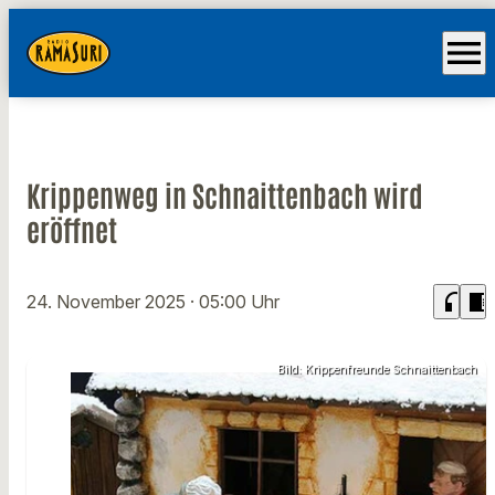
menu
Krippenweg in Schnaittenbach wird
eröffnet
headphones
chrome_reader_mode
24. November 2025
· 05:00 Uhr
Bild: Krippenfreunde Schnaittenbach