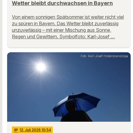
Wetter bleibt durchwachsen in Bayern
Von einem sonnigen Spätsommer ist weiter nicht viel
zu spüren in Bayern. Das Wetter bleibt zuverlässig
unzuverlässig – mit einer Mischung aus Sonne,
Regen und Gewittern. Symbolfoto: Karl-Josef …
Foto: Karl-Josef Hildenbrand/dpa
notes
12
. Juli 2026 10:54