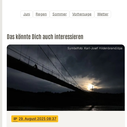
Juni
Regen
Sommer
Vorhersage
Wetter
Das könnte Dich auch interessieren
Symbolfoto: Karl-Josef Hildenbrand/dpa
notes
29
. August 2025 08:37