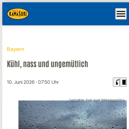
menu
Bayern
Kühl, nass und ungemütlich
headphones
chrome_reader_mode
10. Juni 2026
· 07:50 Uhr
Symbolfoto: Karl-Josef Hildenbrand/dpa