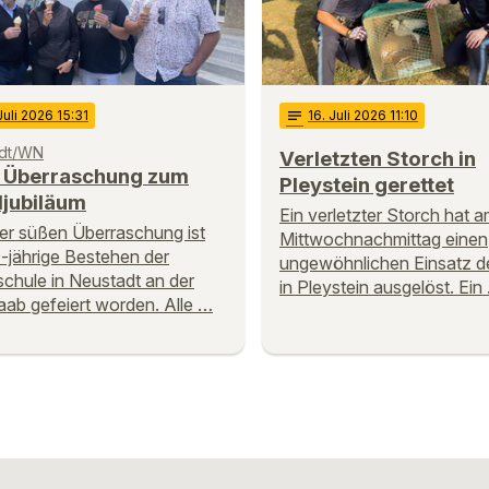
 Juli 2026 15:31
notes
16
. Juli 2026 11:10
dt/WN
Verletzten Storch in
 Überraschung zum
Pleystein gerettet
ljubiläum
Ein verletzter Storch hat 
ner süßen Überraschung ist
Mittwochnachmittag einen
-jährige Bestehen der
ungewöhnlichen Einsatz de
chule in Neustadt an der
in Pleystein ausgelöst. Ein
ab gefeiert worden. Alle …