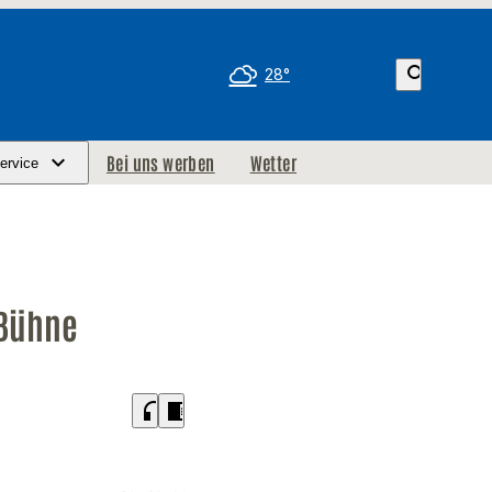
search
28°
Bei uns werben
Wetter
ervice
 Bühne
headphones
chrome_reader_mode