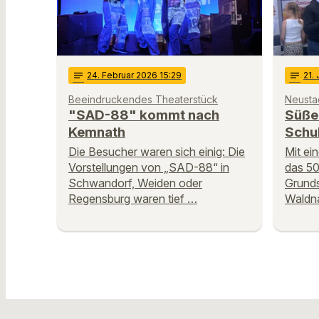
notes
24
. Februar 2026 15:29
notes
21
.
Beeindruckendes Theaterstück
Neusta
"SAD-88" kommt nach
Süße
Kemnath
Schu
Die Besucher waren sich einig: Die
Mit ei
Vorstellungen von „SAD-88“ in
das 50
Schwandorf, Weiden oder
Grunds
Regensburg waren tief …
Waldna