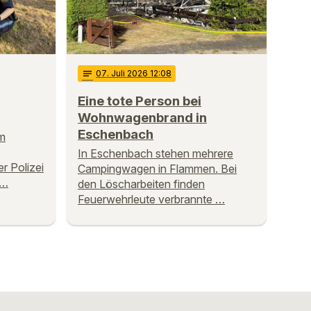
notes
07
. Juli 2026 12:08
Eine tote Person bei
Wohnwagenbrand in
Eschenbach
am
In Eschenbach stehen mehrere
r Polizei
Campingwagen in Flammen. Bei
 …
den Löscharbeiten finden
Feuerwehrleute verbrannte …