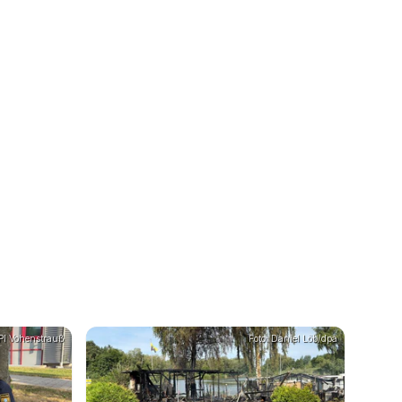
 PI Vohenstrauß
Foto: Daniel Löb/dpa