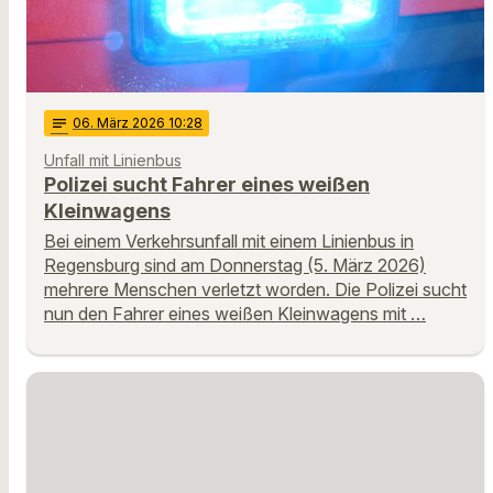
notes
06
. März 2026 10:28
Unfall mit Linienbus
Polizei sucht Fahrer eines weißen
Kleinwagens
Bei einem Verkehrsunfall mit einem Linienbus in
Regensburg sind am Donnerstag (5. März 2026)
mehrere Menschen verletzt worden. Die Polizei sucht
nun den Fahrer eines weißen Kleinwagens mit …