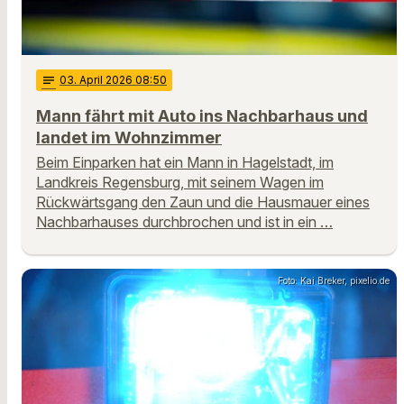
notes
03
. April 2026 08:50
Mann fährt mit Auto ins Nachbarhaus und
landet im Wohnzimmer
Beim Einparken hat ein Mann in Hagelstadt, im
Landkreis Regensburg, mit seinem Wagen im
Rückwärtsgang den Zaun und die Hausmauer eines
Nachbarhauses durchbrochen und ist in ein …
Foto: Kai Breker, pixelio.de