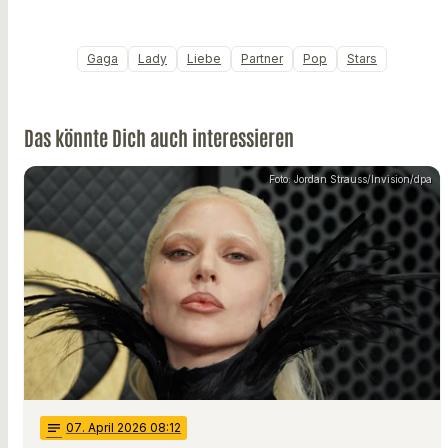
Gaga
Lady
Liebe
Partner
Pop
Stars
Das könnte Dich auch interessieren
Foto: Jordan Strauss/Invision/dpa
notes
07
. April 2026 08:12