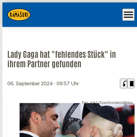
menu
Lady Gaga hat "fehlendes Stück" in
ihrem Partner gefunden
headphones
chrome_reader_mode
06. September 2024
· 09:57 Uhr
Foto: Joel C Ryan/Invision/AP/dpa