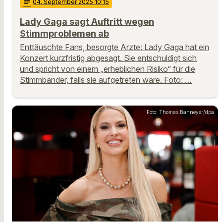
notes
04
. September 2025 10:15
Lady Gaga sagt Auftritt wegen
Stimmproblemen ab
Enttäuschte Fans, besorgte Ärzte: Lady Gaga hat ein
Konzert kurzfristig abgesagt. Sie entschuldigt sich
und spricht von einem „erheblichen Risiko“ für die
Stimmbänder, falls sie aufgetreten wäre. Foto: …
Foto: Thomas Banneyer/dpa