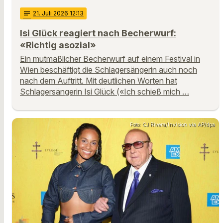
notes
21
. Juli 2026 12:13
Isi Glück reagiert nach Becherwurf:
«Richtig asozial»
Ein mutmaßlicher Becherwurf auf einem Festival in
Wien beschäftigt die Schlagersängerin auch noch
nach dem Auftritt. Mit deutlichen Worten hat
Schlagersängerin Isi Glück («Ich schieß mich …
Foto: CJ Rivera/Invision via AP/dpa