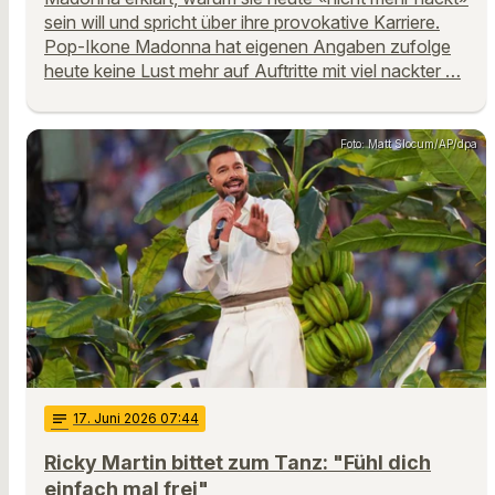
sein will und spricht über ihre provokative Karriere.
Pop-Ikone Madonna hat eigenen Angaben zufolge
heute keine Lust mehr auf Auftritte mit viel nackter …
Foto: Matt Slocum/AP/dpa
notes
17
. Juni 2026 07:44
Ricky Martin bittet zum Tanz: "Fühl dich
einfach mal frei"