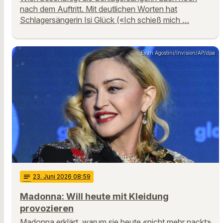
nach dem Auftritt. Mit deutlichen Worten hat
Schlagersängerin Isi Glück («Ich schieß mich …
Evan Agostini/Invision/AP/dpa
notes
23
. Juni 2026 08:59
Madonna: Will heute mit Kleidung
provozieren
Madonna erklärt, warum sie heute «nicht mehr nackt»