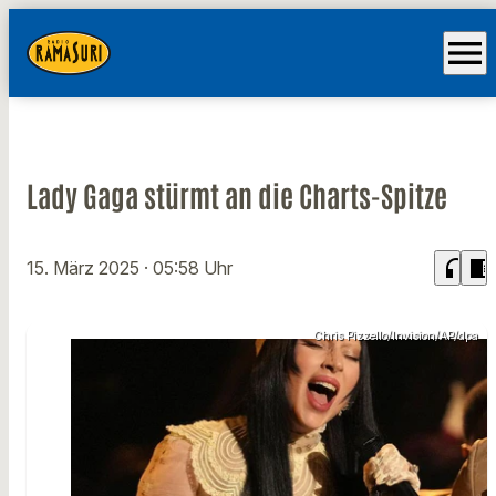
menu
Lady Gaga stürmt an die Charts-Spitze
headphones
chrome_reader_mode
15. März 2025
· 05:58 Uhr
Chris Pizzello/Invision/AP/dpa