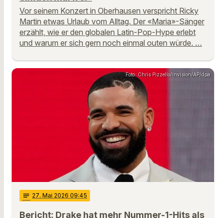
Vor seinem Konzert in Oberhausen verspricht Ricky
Martin etwas Urlaub vom Alltag. Der «Maria»-Sänger
erzählt, wie er den globalen Latin-Pop-Hype erlebt
und warum er sich gern noch einmal outen würde. …
Foto: Chris Pizzello/Invision/AP/dpa
notes
27
. Mai 2026 09:45
Bericht: Drake hat mehr Nummer-1-Hits als