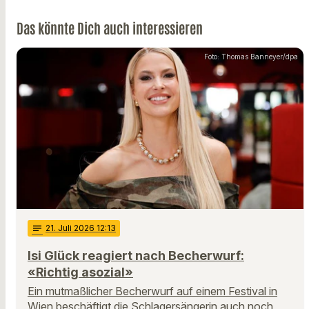
Das könnte Dich auch interessieren
Foto: Thomas Banneyer/dpa
notes
21
. Juli 2026 12:13
Isi Glück reagiert nach Becherwurf:
«Richtig asozial»
Ein mutmaßlicher Becherwurf auf einem Festival in
Wien beschäftigt die Schlagersängerin auch noch