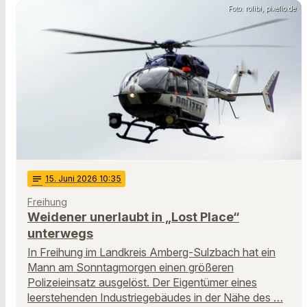
Foto: rolibi, pixelio.de
notes
15
. Juni 2026 10:35
Freihung
Weidener unerlaubt in „Lost Place“
unterwegs
In Freihung im Landkreis Amberg-Sulzbach hat ein
Mann am Sonntagmorgen einen größeren
Polizeieinsatz ausgelöst. Der Eigentümer eines
leerstehenden Industriegebäudes in der Nähe des …