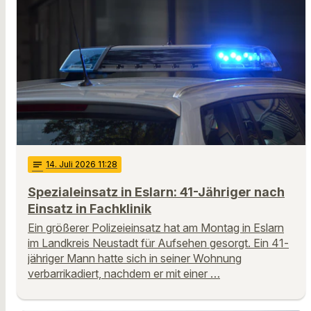
notes
14
. Juli 2026 11:28
Spezialeinsatz in Eslarn: 41-Jähriger nach
Einsatz in Fachklinik
Ein größerer Polizeieinsatz hat am Montag in Eslarn
im Landkreis Neustadt für Aufsehen gesorgt. Ein 41-
jähriger Mann hatte sich in seiner Wohnung
verbarrikadiert, nachdem er mit einer …