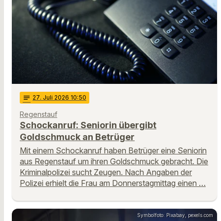
notes
27
. Juli 2026 10:50
Regenstauf
Schockanruf: Seniorin übergibt
Goldschmuck an Betrüger
Mit einem Schockanruf haben Betrüger eine Seniorin
aus Regenstauf um ihren Goldschmuck gebracht. Die
Kriminalpolizei sucht Zeugen. Nach Angaben der
Polizei erhielt die Frau am Donnerstagmittag einen …
Symbolfoto: Pixabay, pexels.com