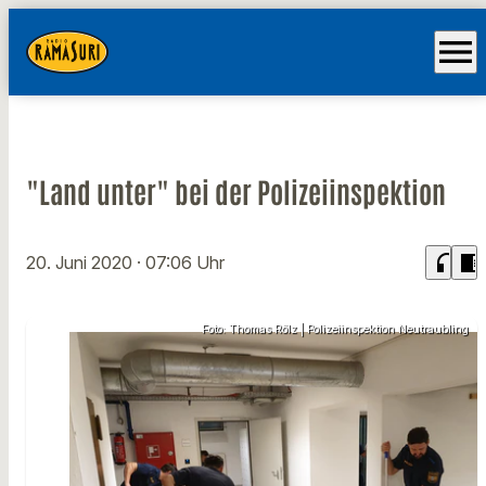
menu
"Land unter" bei der Polizeiinspektion
headphones
chrome_reader_mode
20. Juni 2020
· 07:06 Uhr
Foto: Thomas Rölz | Polizeiinspektion Neutraubling