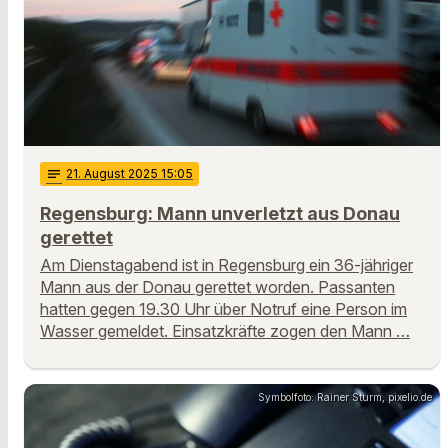
notes
21
. August 2025 15:05
Regensburg: Mann unverletzt aus Donau
gerettet
Am Dienstagabend ist in Regensburg ein 36-jähriger
Mann aus der Donau gerettet worden. Passanten
hatten gegen 19.30 Uhr über Notruf eine Person im
Wasser gemeldet. Einsatzkräfte zogen den Mann …
Symbolfoto: Rainer Sturm, pixelio.de