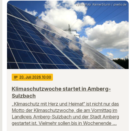
Symbolfoto: RainerSturm / pixelio.de
notes
20
. Juli 2026 10:00
Klimaschutzwoche startet in Amberg-
Sulzbach
„Klimaschutz mit Herz und Heimat“ ist nicht nur das
Motto der Klimaschutzwoche, die am Vormittag im
Landkreis Amberg-Sulzbach und der Stadt Amberg
gestartet ist. Vielmehr sollen bis in Wochenende …