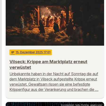
notes
15
. Dezember 2025 17:01
Vilseck: Krippe am Marktplatz erneut
verwüstet
Unbekannte haben in der Nacht auf Sonntag die auf
dem Marktplatz in Vilseck aufgestellte Krippe erneut
verwüstet. Gewaltsam rissen sie eine befestigte
Krippenfigur aus der Verankerung und brachen die …
Symbolbild: Sebi Pintilie, pexels.com