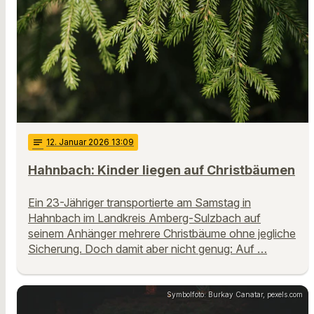
notes
12
. Januar 2026 13:09
Hahnbach: Kinder liegen auf Christbäumen
Ein 23-Jähriger transportierte am Samstag in
Hahnbach im Landkreis Amberg-Sulzbach auf
seinem Anhänger mehrere Christbäume ohne jegliche
Sicherung. Doch damit aber nicht genug: Auf …
Symbolfoto: Burkay Canatar, pexels.com