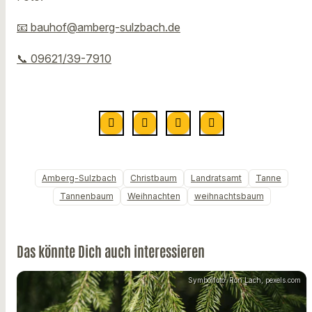
📧 bauhof@amberg-sulzbach.de
📞 09621/39-7910
Amberg-Sulzbach
Christbaum
Landratsamt
Tanne
Tannenbaum
Weihnachten
weihnachtsbaum
Das könnte Dich auch interessieren
Symbolfoto: Ron Lach, pexels.com