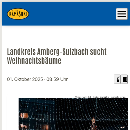
menu
Landkreis Amberg-Sulzbach sucht
Weihnachtsbäume
headphones
chrome_reader_mode
01. Oktober 2025
· 08:59 Uhr
Symbolbild: Sebi Pintilie, pexels.com