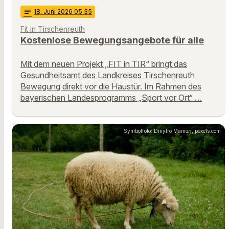
notes
18
. Juni 2026 05:35
Fit in Tirschenreuth
Kostenlose Bewegungsangebote für alle
Mit dem neuen Projekt „FIT in TIR“ bringt das
Gesundheitsamt des Landkreises Tirschenreuth
Bewegung direkt vor die Haustür. Im Rahmen des
bayerischen Landesprogramms „Sport vor Ort“ …
Symbolfoto: Dmytro Mamon, pexels.com