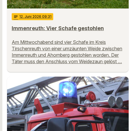
notes
12
. Juni 2026 09:31
Immenreuth: Vier Schafe gestohlen
Am Mittwochabend sind vier Schafe im Kreis
Tirschenreuth von einer umzäunten Weide zwischen
Immenreuth und Ahornberg gestohlen worden. Der
Täter muss den Anschluss vom Weidezaun gelöst …
Symbolfoto: Christoph Ehleben, pixelio.de