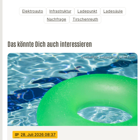
Elektroauto
Infrastruktur
Ladepunkt
Ladesäule
Nachfrage
Tirschenreuth
Das könnte Dich auch interessieren
Symbolfoto: Jsalamanca, pexels.com
notes
28
. Juli 2026 08:37