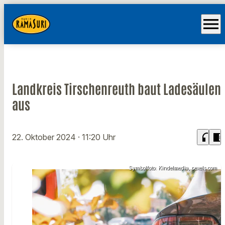
menu
Landkreis Tirschenreuth baut Ladesäulen
aus
headphones
chrome_reader_mode
22. Oktober 2024
· 11:20 Uhr
Symbolfoto: Kindelmedia, pexels.com