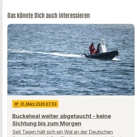
Das könnte Dich auch interessieren
Foto: Philip Dulian/dpa
notes
31
. März 2026 07:53
Buckelwal weiter abgetaucht - keine
Sichtung bis zum Morgen
Seit Tagen hält sich ein Wal an der Deutschen