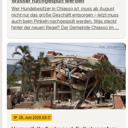
Wasser nachgespült werden
Wer Hundebesitzer in Chiasso ist, muss ab August
nicht nur das große Geschäft entsorgen – jetzt muss
auch beim Pinkeln nachgespült werden. Was steckt
hinter der neuen Regel? Der Gemeinde Chiasso im …
Foto: Stringer/dpa
notes
26
. Juni 2026 09:11