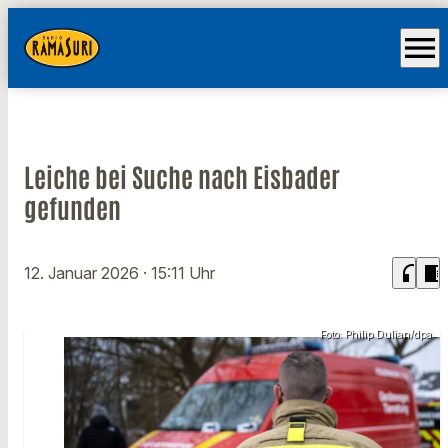
menu
Leiche bei Suche nach Eisbader
gefunden
headphones
chrome_reader_mode
12. Januar 2026
· 15:11 Uhr
Foto: Philip Dulian/dpa