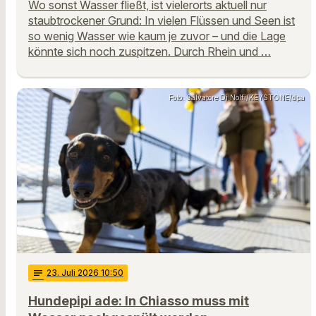
Wo sonst Wasser fließt, ist vielerorts aktuell nur
staubtrockener Grund: In vielen Flüssen und Seen ist
so wenig Wasser wie kaum je zuvor – und die Lage
könnte sich noch zuspitzen. Durch Rhein und …
Foto: Salvatore Di Nolfi/KEYSTONE/dpa
notes
23
. Juli 2026 10:50
Hundepipi ade: In Chiasso muss mit