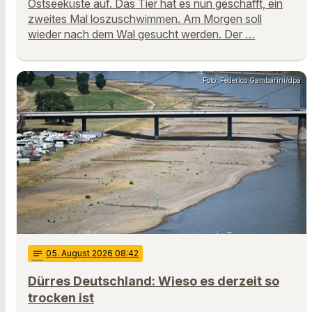
Ostseeküste auf. Das Tier hat es nun geschafft, ein
zweites Mal loszuschwimmen. Am Morgen soll
wieder nach dem Wal gesucht werden. Der …
Foto: Federico Gambarini/dpa
notes
05
. August 2026 08:42
Dürres Deutschland: Wieso es derzeit so
trocken ist