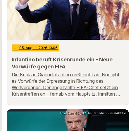
notes
05
. August 2026 13:06
Infantino beruft Krisenrunde ein - Neue
Vorwürfe gegen FIFA
Die Kritik an Gianni Infantino reißt nicht ab. Nun gibt
es Vorwürfe der Erpressung in Richtung des
Weltverbands. Der angezählte FIFA-Chef setzt ein
Krisentreffen an – fernab vom Hauptsitz. Inmitten …
Foto: Darryl Dyck/The Canadian Press/AP/dpa