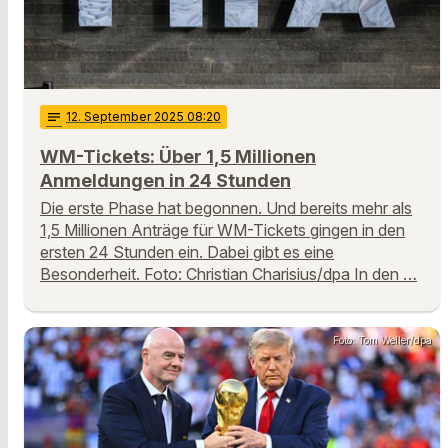
notes
12
. September 2025 08:20
WM-Tickets: Über 1,5 Millionen
Anmeldungen in 24 Stunden
Die erste Phase hat begonnen. Und bereits mehr als
1,5 Millionen Anträge für WM-Tickets gingen in den
ersten 24 Stunden ein. Dabei gibt es eine
Besonderheit. Foto: Christian Charisius/dpa In den …
Foto: Tom Weller/dpa