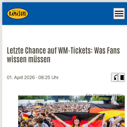
menu
Letzte Chance auf WM-Tickets: Was Fans
wissen müssen
headphones
chrome_reader_mode
01. April 2026
· 08:25 Uhr
Foto: Christoph Soeder/dpa