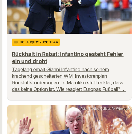
notes
06
. August 2026 11:44
Rückhalt in Rabat: Infantino gesteht Fehler
ein und droht
Tagelang erhält Gianni Infantino nach seinem
krachend gescheiterten WM-Investorenplan
Rücktrittsforderungen. In Marokko stellt er klar, dass
das keine Option ist. Wie reagiert Europas Fußball? …
Foto: Bradley Collyer/PA Wire/dpa