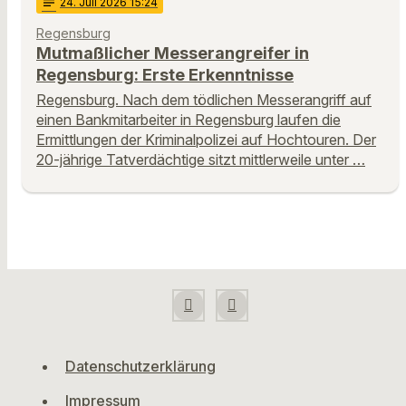
notes
24
. Juli 2026 15:24
Regensburg
Mutmaßlicher Messerangreifer in
Regensburg: Erste Erkenntnisse
Regensburg. Nach dem tödlichen Messerangriff auf
einen Bankmitarbeiter in Regensburg laufen die
Ermittlungen der Kriminalpolizei auf Hochtouren. Der
20-jährige Tatverdächtige sitzt mittlerweile unter …
Datenschutzerklärung
Impressum