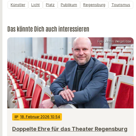
Künstler
Licht
Platz
Publikum
Regensburg
Tourismus
Das könnte Dich auch interessieren
Foto: Armin Weigel/dpa
notes
18
. Februar 2026 10:54
Doppelte Ehre für das Theater Regensburg