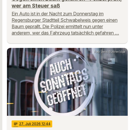
wer am Steuer saß
Ein Auto ist in der Nacht zum Donnerstag im
Regensburger Stadtteil Schwabelweis gegen einen
Baum geprallt. Die Polizei ermittelt nun unter
anderem, wer das Fahrzeug tatsächlich gefahren …
Foto: Jens Büttner/dpa
notes
27
. Juli 2026 12:44