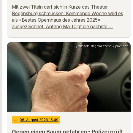
Mit zwei Titeln darf sich in Kürze das Theater
Regensburg schmücken: Kommende Woche wird es
als «Bestes Opernhaus des Jahres 2025»
ausgezeichnet. Anfang Mai folgt die nächste …
Symbolfoto: dagmar zechel / pixelio.de
notes
06
. August 2026 15:49
Gegen einen Baum gefahren - Polizei prüft,