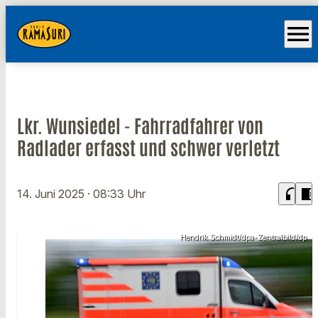
menu
Lkr. Wunsiedel - Fahrradfahrer von
Radlader erfasst und schwer verletzt
headphones
chrome_reader_mode
14. Juni 2025
· 08:33 Uhr
Hendrik Schmidt/dpa-Zentralbild/dp