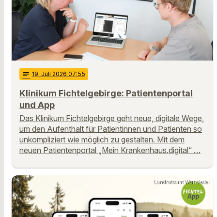
notes
19
. Juli 2026 07:55
Klinikum Fichtelgebirge: Patientenportal
und App
Das Klinikum Fichtelgebirge geht neue, digitale Wege,
um den Aufenthalt für Patientinnen und Patienten so
unkompliziert wie möglich zu gestalten. Mit dem
neuen Patientenportal „Mein Krankenhaus.digital“ …
Landratsamt Wunsiedel