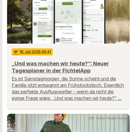
notes
18
. Juli 2026 06:41
„Und was machen wir heute?“: Neuer
Tagesplaner in der FichtelApp
Es ist Samstagmorgen, die Sonne scheint und die
Familie sitzt entspannt am Frühstückstisch. Eigentlich
das perfekte Ausflugswetter – wenn da nicht die
ewige Frage wäre: „Und was machen wir heute?“ …
Bild: Tobias Tengler-Boehm