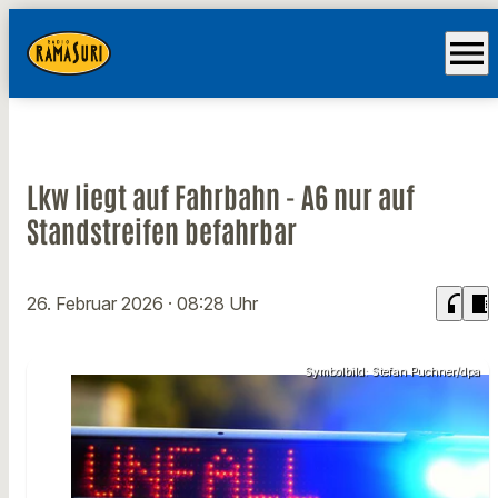
menu
Lkw liegt auf Fahrbahn - A6 nur auf
Standstreifen befahrbar
headphones
chrome_reader_mode
26. Februar 2026
· 08:28 Uhr
Symbolbild: Stefan Puchner/dpa