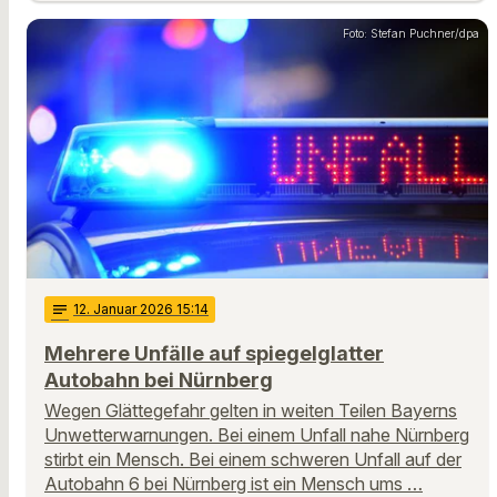
Foto: Stefan Puchner/dpa
notes
12
. Januar 2026 15:14
Mehrere Unfälle auf spiegelglatter
Autobahn bei Nürnberg
Wegen Glättegefahr gelten in weiten Teilen Bayerns
Unwetterwarnungen. Bei einem Unfall nahe Nürnberg
stirbt ein Mensch. Bei einem schweren Unfall auf der
Autobahn 6 bei Nürnberg ist ein Mensch ums …