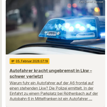
Foto: Daniel Vogl/dpa
notes
05
. Februar 2026 07:19
Autofahrer kracht ungebremst in Lkw –
schwer verletzt
Warum fuhr ein Autofahrer auf der A6 frontal auf
einen stehenden Lkw? Die Polizei ermittelt. In der
Einfahrt zu einem Parkplatz bei Röthenbach auf der
Autobahn 6 in Mittelfranken ist ein Autofahrer …