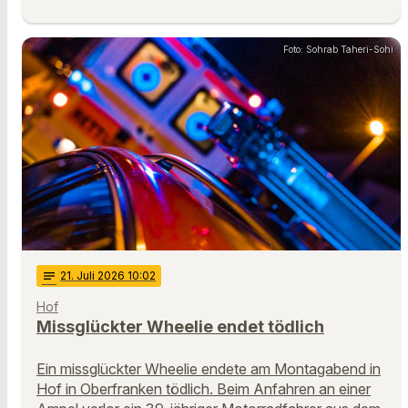
Foto: Sohrab Taheri-Sohi
notes
21
. Juli 2026 10:02
Hof
Missglückter Wheelie endet tödlich
Ein missglückter Wheelie endete am Montagabend in
Hof in Oberfranken tödlich. Beim Anfahren an einer