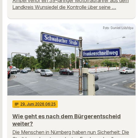
Ampel verlor ein 39-jähriger Motorradfahrer aus dem
Landkreis Wunsiedel die Kontrolle über seine …
Foto: Daniel Löb/dpa
notes
29
. Juni 2026 06:25
Wie geht es nach dem Bürgerentscheid
weiter?
Die Menschen in Nürnberg haben nun Sicherheit: Die