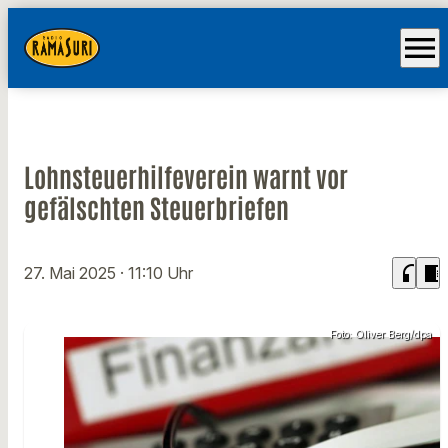
menu
Lohnsteuerhilfeverein warnt vor
gefälschten Steuerbriefen
headphones
chrome_reader_mode
27. Mai 2025
· 11:10 Uhr
Foto: Oliver Berg/dpa