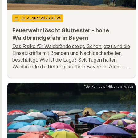
notes
03
. August 2026 08:25
Feuerwehr löscht Glutnester - hohe
Waldbrandgefahr in Bayern
Das Risiko für Waldbrände steigt. Schon jetzt sind die
Einsatzkräfte mit Bränden und Nachlöscharbeiten
beschäftigt. Wie ist die Lage? Seit Tagen halten
Waldbrände die Rettungskräfte in Bayern in Atem – …
Foto: Karl-Josef Hildenbrand/dpa