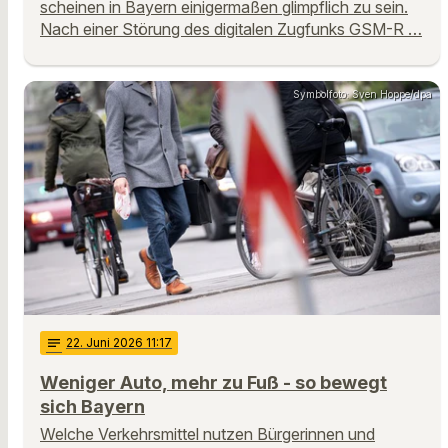
scheinen in Bayern einigermaßen glimpflich zu sein.
Nach einer Störung des digitalen Zugfunks GSM-R …
Symbolfoto: Sven Hoppe/dpa
notes
22
. Juni 2026 11:17
Weniger Auto, mehr zu Fuß - so bewegt
sich Bayern
Welche Verkehrsmittel nutzen Bürgerinnen und