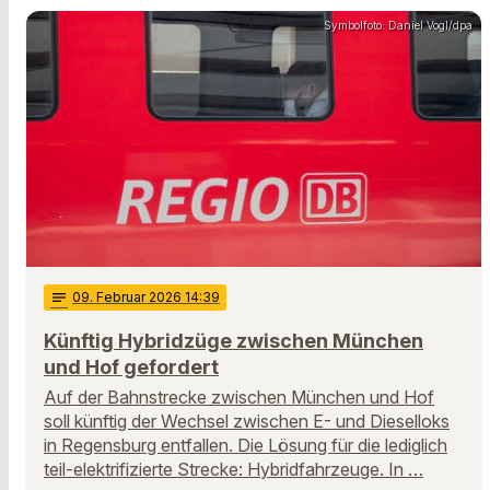
Symbolfoto: Daniel Vogl/dpa
notes
09
. Februar 2026 14:39
Künftig Hybridzüge zwischen München
und Hof gefordert
Auf der Bahnstrecke zwischen München und Hof
soll künftig der Wechsel zwischen E- und Dieselloks
in Regensburg entfallen. Die Lösung für die lediglich
teil-elektrifizierte Strecke: Hybridfahrzeuge. In …