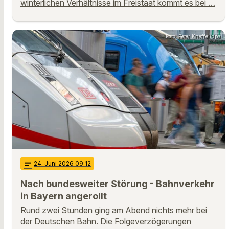
winterlichen Verhältnisse im Freistaat kommt es bei …
Foto: Peter Kneffel/dpa
notes
24
. Juni 2026 09:12
Nach bundesweiter Störung - Bahnverkehr
in Bayern angerollt
Rund zwei Stunden ging am Abend nichts mehr bei
der Deutschen Bahn. Die Folgeverzögerungen