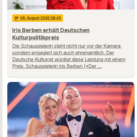
notes
06
. August 2026 08:45
Iris Berben erhält Deutschen
Kulturpolitikpreis
Die Schauspielerin steht nicht nur vor der Kamera,
sondern engagiert sich auch ehrenamtlich. Der
Deutsche Kulturrat würdigt diese Leistung mit einem
Preis. Schauspielerin Iris Berben («Der …
Foto: Rolf Vennenbernd/dpa