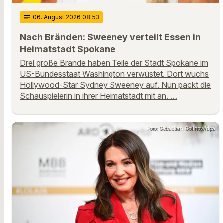
notes
06
. August 2026 08:53
Nach Bränden: Sweeney verteilt Essen in
Heimatstadt Spokane
Drei große Brände haben Teile der Stadt Spokane im
US-Bundesstaat Washington verwüstet. Dort wuchs
Hollywood-Star Sydney Sweeney auf. Nun packt die
Schauspielerin in ihrer Heimatstadt mit an. …
Foto: Sebastian Gollnow/dpa