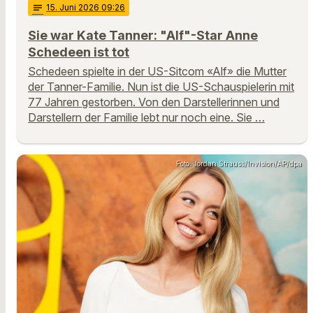
notes
15
. Juni 2026 09:26
Sie war Kate Tanner: "Alf"-Star Anne
Schedeen ist tot
Schedeen spielte in der US-Sitcom «Alf» die Mutter
der Tanner-Familie. Nun ist die US-Schauspielerin mit
77 Jahren gestorben. Von den Darstellerinnen und
Darstellern der Familie lebt nur noch eine. Sie …
Foto: Jordan Strauss/Invision/AP/dpa