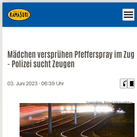
menu
Mädchen versprühen Pfefferspray im Zug
- Polizei sucht Zeugen
headphones
chrome_reader_mode
03. Juni 2023
· 06:39 Uhr
Symbolfoto: Robert Michael/dpa