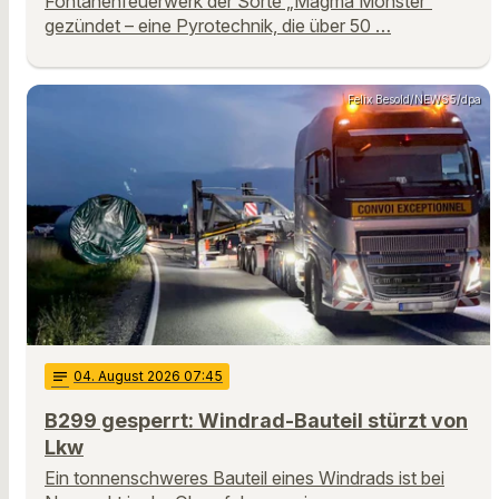
Fontänenfeuerwerk der Sorte „Magma Monster“
gezündet – eine Pyrotechnik, die über 50 …
Felix Besold/NEWS5/dpa
notes
04
. August 2026 07:45
B299 gesperrt: Windrad-Bauteil stürzt von
Lkw
Ein tonnenschweres Bauteil eines Windrads ist bei