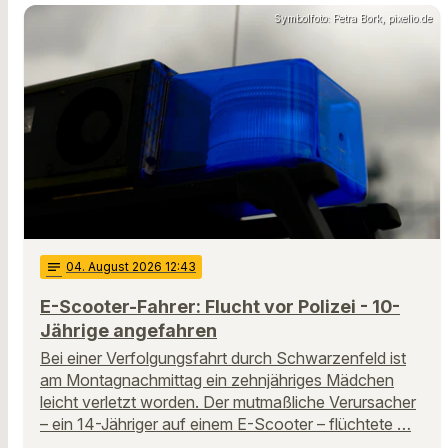
Symbolfoto: Petra Bork, pixelio.de
notes
04
. August 2026 12:43
E-Scooter-Fahrer: Flucht vor Polizei - 10-
Jährige angefahren
Bei einer Verfolgungsfahrt durch Schwarzenfeld ist
am Montagnachmittag ein zehnjähriges Mädchen
leicht verletzt worden. Der mutmaßliche Verursacher
– ein 14-Jähriger auf einem E-Scooter – flüchtete …