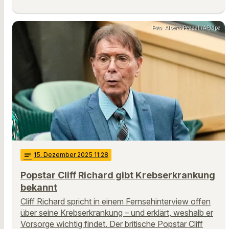
Foto: Alberto Pezzali/AP/dpa
notes
15
. Dezember 2025 11:28
Popstar Cliff Richard gibt Krebserkrankung
bekannt
Cliff Richard spricht in einem Fernsehinterview offen
über seine Krebserkrankung – und erklärt, weshalb er
Vorsorge wichtig findet. Der britische Popstar Cliff