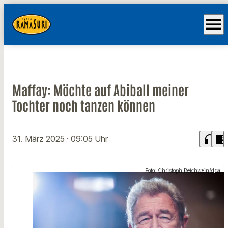
menu
Maffay: Möchte auf Abiball meiner
Tochter noch tanzen können
headphones
chrome_reader_mode
31. März 2025
· 09:05 Uhr
Foto: Christoph Reichwein/dpa