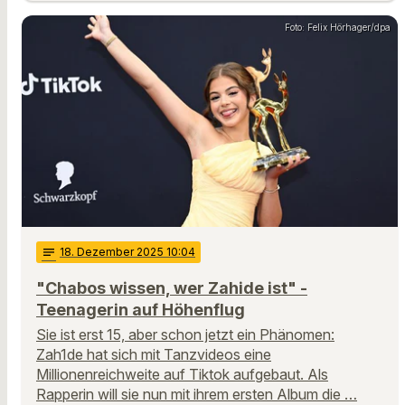
Foto: Felix Hörhager/dpa
notes
18
. Dezember 2025 10:04
"Chabos wissen, wer Zahide ist" -
Teenagerin auf Höhenflug
Sie ist erst 15, aber schon jetzt ein Phänomen:
Zah1de hat sich mit Tanzvideos eine
Millionenreichweite auf Tiktok aufgebaut. Als
Rapperin will sie nun mit ihrem ersten Album die …