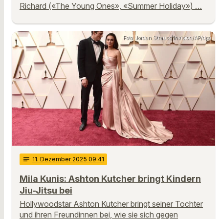
Richard («The Young Ones», «Summer Holiday») …
Foto: Jordan Strauss/Invision/AP/dpa
notes
11
. Dezember 2025 09:41
Mila Kunis: Ashton Kutcher bringt Kindern
Jiu-Jitsu bei
Hollywoodstar Ashton Kutcher bringt seiner Tochter
und ihren Freundinnen bei, wie sie sich gegen