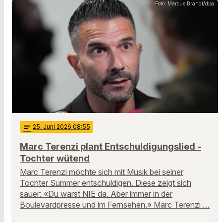
Foto: Marcus Brandt/dpa
notes
25
. Juni 2026 08:55
Marc Terenzi plant Entschuldigungslied -
Tochter wütend
Marc Terenzi möchte sich mit Musik bei seiner
Tochter Summer entschuldigen. Diese zeigt sich
sauer: «Du warst NIE da. Aber immer in der
Boulevardpresse und im Fernsehen.» Marc Terenzi …