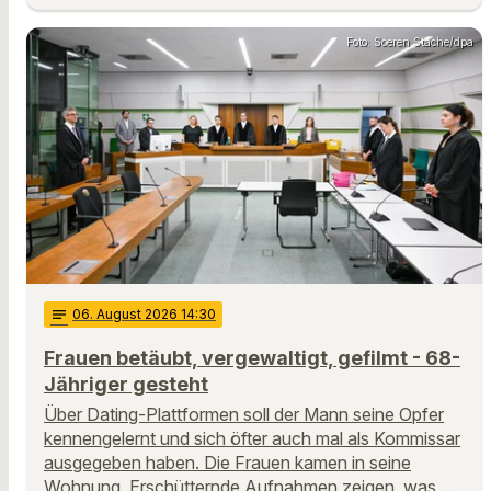
Foto: Soeren Stache/dpa
notes
06
. August 2026 14:30
Frauen betäubt, vergewaltigt, gefilmt - 68-
Jähriger gesteht
Über Dating-Plattformen soll der Mann seine Opfer
kennengelernt und sich öfter auch mal als Kommissar
ausgegeben haben. Die Frauen kamen in seine
Wohnung. Erschütternde Aufnahmen zeigen, was …