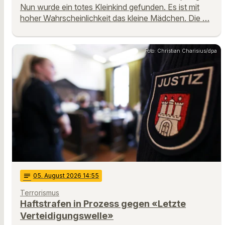
Nun wurde ein totes Kleinkind gefunden. Es ist mit
hoher Wahrscheinlichkeit das kleine Mädchen. Die …
Foto: Christian Charisius/dpa
notes
05
. August 2026 14:55
Terrorismus
Haftstrafen in Prozess gegen «Letzte
Verteidigungswelle»