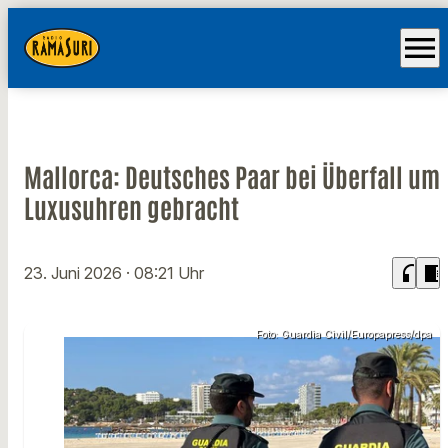
menu
Mallorca: Deutsches Paar bei Überfall um
Luxusuhren gebracht
headphones
chrome_reader_mode
23. Juni 2026
· 08:21 Uhr
Foto: Guardia Civil/Europapress/dpa