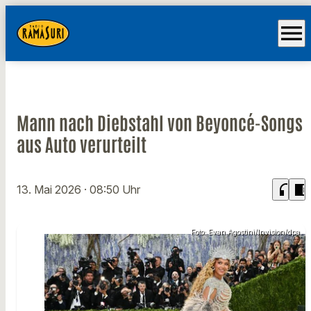
menu
Mann nach Diebstahl von Beyoncé-Songs
aus Auto verurteilt
headphones
chrome_reader_mode
13. Mai 2026
· 08:50 Uhr
Foto: Evan Agostini/Invision/dpa