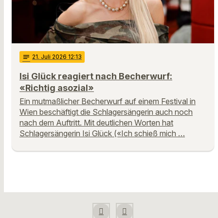
notes
21
. Juli 2026 12:13
Isi Glück reagiert nach Becherwurf:
«Richtig asozial»
Ein mutmaßlicher Becherwurf auf einem Festival in
Wien beschäftigt die Schlagersängerin auch noch
nach dem Auftritt. Mit deutlichen Worten hat
Schlagersängerin Isi Glück («Ich schieß mich …