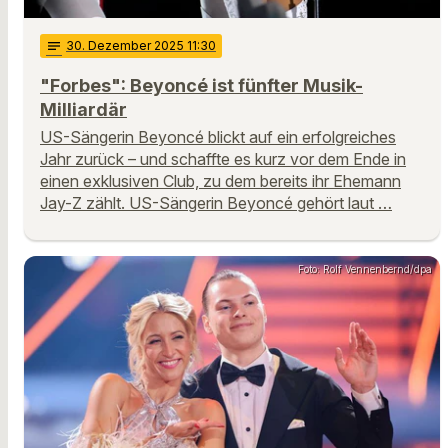
notes
30
. Dezember 2025 11:30
"Forbes": Beyoncé ist fünfter Musik-
Milliardär
US-Sängerin Beyoncé blickt auf ein erfolgreiches
Jahr zurück – und schaffte es kurz vor dem Ende in
einen exklusiven Club, zu dem bereits ihr Ehemann
Jay-Z zählt. US-Sängerin Beyoncé gehört laut …
Foto: Rolf Vennenbernd/dpa