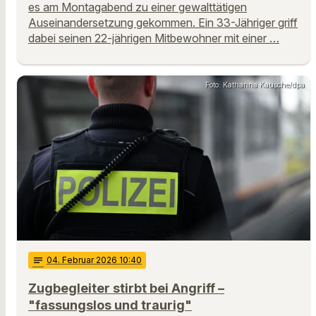
es am Montagabend zu einer gewalttätigen
Auseinandersetzung gekommen. Ein 33-Jähriger griff
dabei seinen 22-jährigen Mitbewohner mit einer …
Foto: Katharina Kausche/dpa
notes
04
. Februar 2026 10:40
Zugbegleiter stirbt bei Angriff –
"fassungslos und traurig"