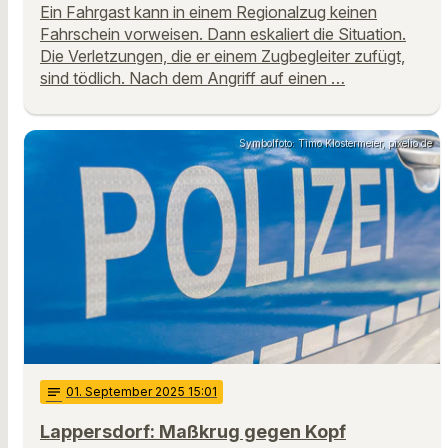
Ein Fahrgast kann in einem Regionalzug keinen
Fahrschein vorweisen. Dann eskaliert die Situation.
Die Verletzungen, die er einem Zugbegleiter zufügt,
sind tödlich. Nach dem Angriff auf einen …
Symbolfoto: Timo Klostermeier, pixelio.de
notes
01
. September 2025 15:01
Lappersdorf: Maßkrug gegen Kopf