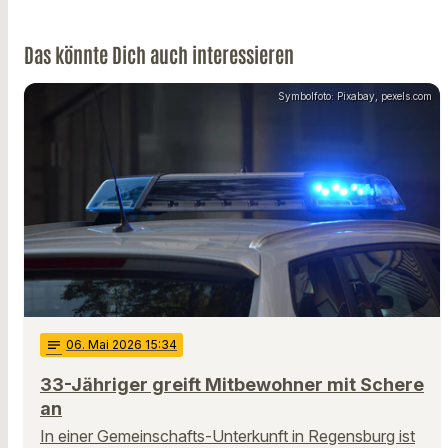
Das könnte Dich auch interessieren
Symbolfoto: Pixabay, pexels.com
notes
06
. Mai 2026 15:34
33-Jähriger greift Mitbewohner mit Schere
an
In einer Gemeinschafts-Unterkunft in Regensburg ist