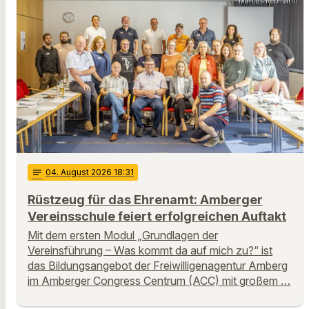
Marcus Rebmann
notes
04
. August 2026 18:31
Rüstzeug für das Ehrenamt: Amberger
Vereinsschule feiert erfolgreichen Auftakt
Mit dem ersten Modul „Grundlagen der
Vereinsführung – Was kommt da auf mich zu?“ ist
das Bildungsangebot der Freiwilligenagentur Amberg
im Amberger Congress Centrum (ACC) mit großem …