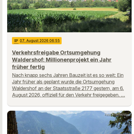
notes
07
. August 2026 06:55
Verkehrsfreigabe Ortsumgehung
Waldershof: Millionenprojekt ein Jahr
früher fertig
Nach knapp sechs Jahren Bauzeit ist es so weit: Ein
Jahr früher als geplant wurde die Ortsumgehung
Waldershof an der Staatsstraße 2177 gestern, am 6.
August 2026, offiziell für den Verkehr freigegeben. …
Peter Kneffel/dpa