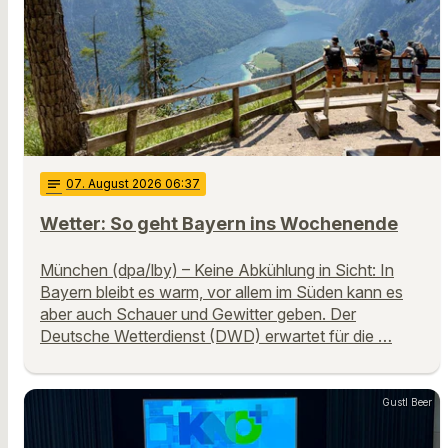
notes
07
. August 2026 06:37
Wetter: So geht Bayern ins Wochenende
München (dpa/lby) – Keine Abkühlung in Sicht: In
Bayern bleibt es warm, vor allem im Süden kann es
aber auch Schauer und Gewitter geben. Der
Deutsche Wetterdienst (DWD) erwartet für die …
Gustl Beer