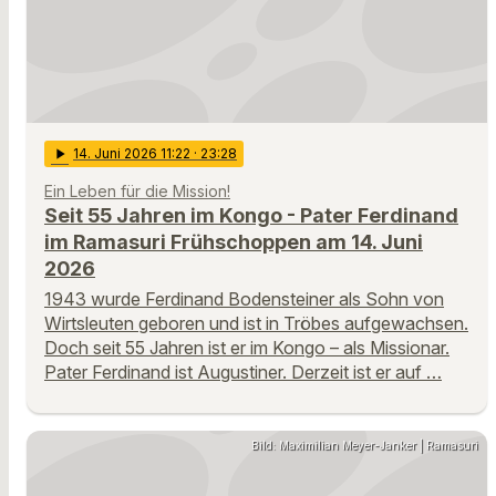
play_arrow
14
. Juni 2026 11:22
· 23:28
Ein Leben für die Mission!
Seit 55 Jahren im Kongo - Pater Ferdinand
im Ramasuri Frühschoppen am 14. Juni
2026
1943 wurde Ferdinand Bodensteiner als Sohn von
Wirtsleuten geboren und ist in Tröbes aufgewachsen.
Doch seit 55 Jahren ist er im Kongo – als Missionar.
Pater Ferdinand ist Augustiner. Derzeit ist er auf …
Bild: Maximilian Meyer-Janker | Ramasuri