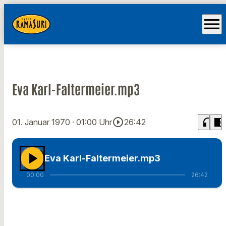
menu
Eva Karl-Faltermeier.mp3
play_circle_outline
headphones
chrome_reader_mode
01. Januar 1970
· 01:00 Uhr
26:42
play_arrow
Eva Karl-Faltermeier.mp3
00:00
26:42