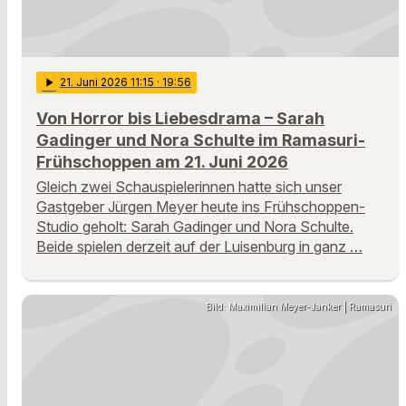
play_arrow
21
. Juni 2026 11:15
· 19:56
Von Horror bis Liebesdrama – Sarah
Gadinger und Nora Schulte im Ramasuri-
Frühschoppen am 21. Juni 2026
Gleich zwei Schauspielerinnen hatte sich unser
Gastgeber Jürgen Meyer heute ins Frühschoppen-
Studio geholt: Sarah Gadinger und Nora Schulte.
Beide spielen derzeit auf der Luisenburg in ganz …
Bild: Maximilian Meyer-Janker | Ramasuri