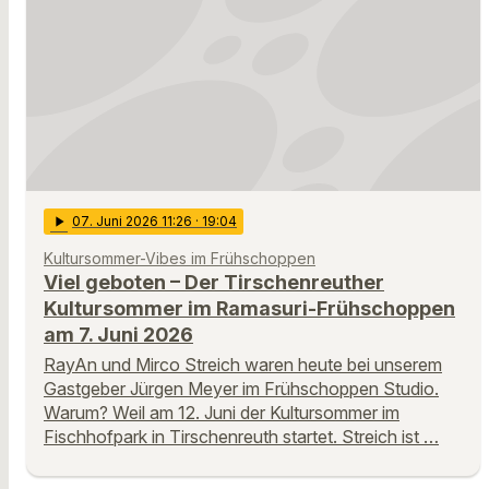
play_arrow
07
. Juni 2026 11:26
· 19:04
Kultursommer-Vibes im Frühschoppen
Viel geboten – Der Tirschenreuther
Kultursommer im Ramasuri-Frühschoppen
am 7. Juni 2026
RayAn und Mirco Streich waren heute bei unserem
Gastgeber Jürgen Meyer im Frühschoppen Studio.
Warum? Weil am 12. Juni der Kultursommer im
Fischhofpark in Tirschenreuth startet. Streich ist …