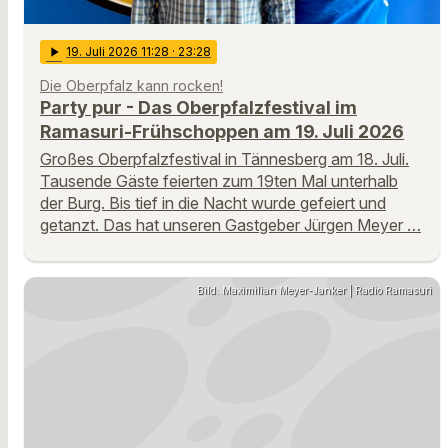
play_arrow
19
. Juli 2026 11:28
· 23:28
Die Oberpfalz kann rocken!
Party pur - Das Oberpfalzfestival im
Ramasuri-Frühschoppen am 19. Juli 2026
Großes Oberpfalzfestival in Tännesberg am 18. Juli.
Tausende Gäste feierten zum 19ten Mal unterhalb
der Burg. Bis tief in die Nacht wurde gefeiert und
getanzt. Das hat unseren Gastgeber Jürgen Meyer …
Bild: Maximilian Meyer-Janker | Radio Ramasuri