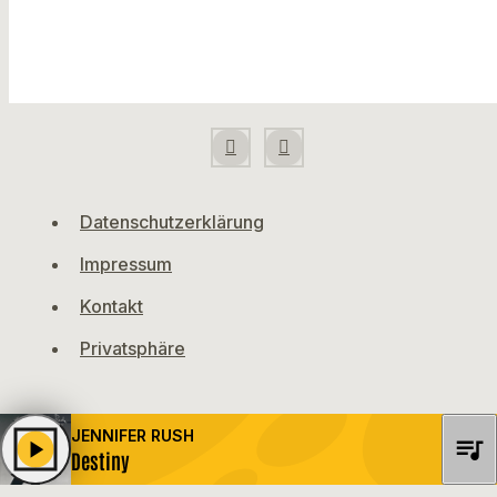
Datenschutzerklärung
Impressum
Kontakt
Privatsphäre
JENNIFER RUSH
queue_music
play_arrow
Destiny