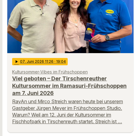
play_arrow
07
. Juni 2026 11:26
· 19:04
Kultursommer-Vibes im Frühschoppen
Viel geboten – Der Tirschenreuther
Kultursommer im Ramasuri-Frühschoppen
am 7. Juni 2026
RayAn und Mirco Streich waren heute bei unserem
Gastgeber Jürgen Meyer im Frühschoppen Studio.
Warum? Weil am 12. Juni der Kultursommer im
Fischhofpark in Tirschenreuth startet. Streich ist …