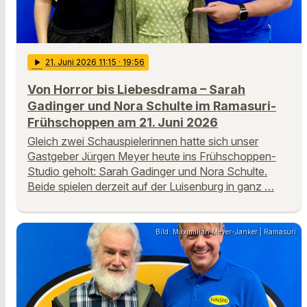
play_arrow
21
. Juni 2026 11:15
· 19:56
Von Horror bis Liebesdrama – Sarah
Gadinger und Nora Schulte im Ramasuri-
Frühschoppen am 21. Juni 2026
Gleich zwei Schauspielerinnen hatte sich unser
Gastgeber Jürgen Meyer heute ins Frühschoppen-
Studio geholt: Sarah Gadinger und Nora Schulte.
Beide spielen derzeit auf der Luisenburg in ganz …
Bild: Maximilian Meyer-Janker | Ramasuri