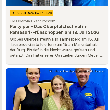
play_arrow
19
. Juli 2026 11:28
· 23:28
Die Oberpfalz kann rocken!
Party pur - Das Oberpfalzfestival im
Ramasuri-Frühschoppen am 19. Juli 2026
Großes Oberpfalzfestival in Tännesberg am 18. Juli.
Tausende Gäste feierten zum 19ten Mal unterhalb
der Burg. Bis tief in die Nacht wurde gefeiert und
getanzt. Das hat unseren Gastgeber Jürgen Meyer …
Bild: Maximilian Meyer-Janker | Radio Ramasuri