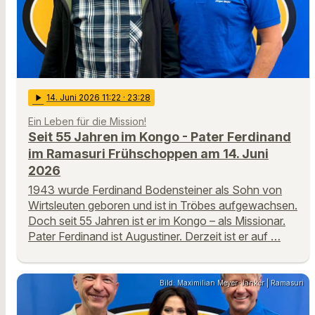
play_arrow
14
. Juni 2026 11:22
· 23:28
Ein Leben für die Mission!
Seit 55 Jahren im Kongo - Pater Ferdinand
im Ramasuri Frühschoppen am 14. Juni
2026
1943 wurde Ferdinand Bodensteiner als Sohn von
Wirtsleuten geboren und ist in Tröbes aufgewachsen.
Doch seit 55 Jahren ist er im Kongo – als Missionar.
Pater Ferdinand ist Augustiner. Derzeit ist er auf …
Bild: Maximilian Meyer-Janker | Ramasuri