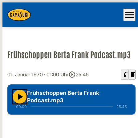
menu
Frühschoppen Berta Frank Podcast.mp3
play_circle_outline
headphones
chrome_reader_mode
01. Januar 1970
· 01:00 Uhr
25:45
Frühschoppen Berta Frank
play_arrow
Podcast.mp3
00:00
25:45