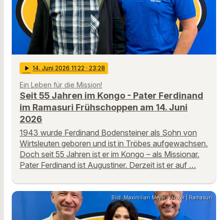
play_arrow
14
. Juni 2026 11:22
· 23:28
Ein Leben für die Mission!
Seit 55 Jahren im Kongo - Pater Ferdinand
im Ramasuri Frühschoppen am 14. Juni
2026
1943 wurde Ferdinand Bodensteiner als Sohn von
Wirtsleuten geboren und ist in Tröbes aufgewachsen.
Doch seit 55 Jahren ist er im Kongo – als Missionar.
Pater Ferdinand ist Augustiner. Derzeit ist er auf …
Bild: Maximilian Meyer-Janker | Ramasuri