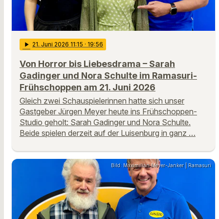
play_arrow
21
. Juni 2026 11:15
· 19:56
Von Horror bis Liebesdrama – Sarah
Gadinger und Nora Schulte im Ramasuri-
Frühschoppen am 21. Juni 2026
Gleich zwei Schauspielerinnen hatte sich unser
Gastgeber Jürgen Meyer heute ins Frühschoppen-
Studio geholt: Sarah Gadinger und Nora Schulte.
Beide spielen derzeit auf der Luisenburg in ganz …
Bild: Maximilian Meyer-Janker | Ramasuri