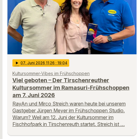
play_arrow
07
. Juni 2026 11:26
· 19:04
Kultursommer-Vibes im Frühschoppen
Viel geboten – Der Tirschenreuther
Kultursommer im Ramasuri-Frühschoppen
am 7. Juni 2026
RayAn und Mirco Streich waren heute bei unserem
Gastgeber Jürgen Meyer im Frühschoppen Studio.
Warum? Weil am 12. Juni der Kultursommer im
Fischhofpark in Tirschenreuth startet. Streich ist …