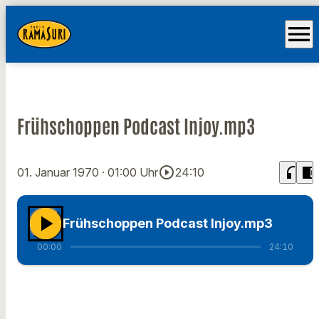
menu
Frühschoppen Podcast Injoy.mp3
play_circle_outline
headphones
chrome_reader_mode
01. Januar 1970
· 01:00 Uhr
24:10
play_arrow
Frühschoppen Podcast Injoy.mp3
00:00
24:10