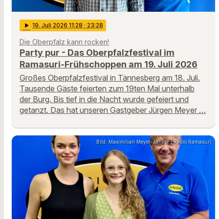
play_arrow
19
. Juli 2026 11:28
· 23:28
Die Oberpfalz kann rocken!
Party pur - Das Oberpfalzfestival im
Ramasuri-Frühschoppen am 19. Juli 2026
Großes Oberpfalzfestival in Tännesberg am 18. Juli.
Tausende Gäste feierten zum 19ten Mal unterhalb
der Burg. Bis tief in die Nacht wurde gefeiert und
getanzt. Das hat unseren Gastgeber Jürgen Meyer …
Bild: Maximilian Meyer-Janker | Radio Ramasuri